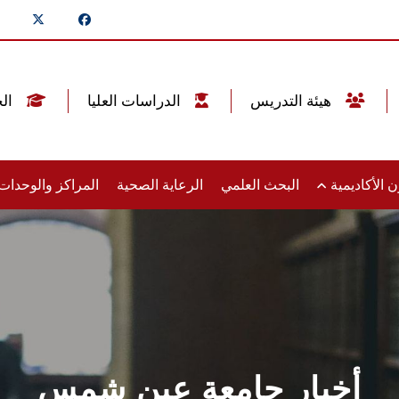
هيئة التدريس
الدراسات العليا
الخريجين
 الأكاديمية
البحث العلمي
الرعاية الصحية
المراكز والوحدا
أخبار جامعة عين شمس