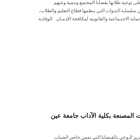
وعية طلابها بقضايا المجتمع وتنمية وعيهم
 سلسلـة الندوات التي ينظمها قطاع التعليم والطلاب،
ماية الاجتـماعية والقانونية لمكافحة الإدمـان… الوقايـة
المصنعة بكلية الآداب جامعة عين
زيز الـوعي بالقـضايا التي تمس حاضر الشباب