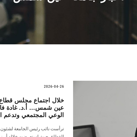
2026-04-26
خلال اجتماع مجلس قطاع خ
عين شمس… أ.د. غادة فا
الوعي المجتمعي وتدعم المب
ترأست نائب رئيس الجامعة لشئون خد
القطاع، حيث استعرضت خلاله أبرز ا