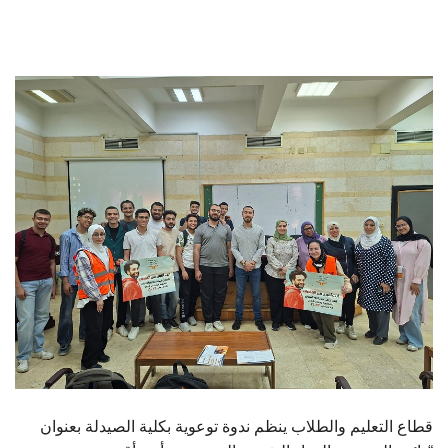
الطلاب
هيئة التدريس
الدراسات العليا
الخريجين
الموظفون
الزائـرون
سجل الان
قطاع التعليم والطلاب ينظم ندوة توعوية بكلية الصيدلة بعنوان