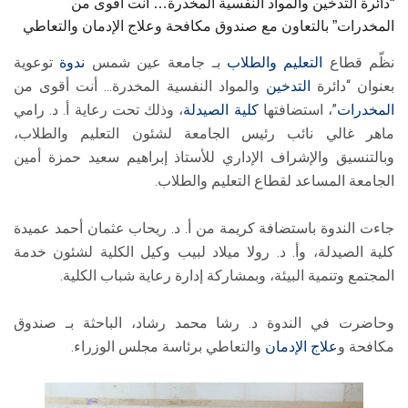
“دائرة التدخين والمواد النفسية المخدرة… أنت أقوى من
المخدرات” بالتعاون مع صندوق مكافحة وعلاج الإدمان والتعاطي
نظّم قطاع
التعليم والطلاب
بـ جامعة عين شمس
ندوة
توعوية
بعنوان “دائرة
التدخين
والمواد النفسية المخدرة… أنت أقوى من
المخدرات
”، استضافتها
كلية الصيدلة
، وذلك تحت رعاية أ. د. رامي
ماهر غالي نائب رئيس الجامعة لشئون التعليم والطلاب،
وبالتنسيق والإشراف الإداري للأستاذ إبراهيم سعيد حمزة أمين
الجامعة المساعد لقطاع التعليم والطلاب.
جاءت الندوة باستضافة كريمة من أ. د. ريحاب عثمان أحمد عميدة
كلية الصيدلة، وأ. د. رولا ميلاد لبيب وكيل الكلية لشئون خدمة
المجتمع وتنمية البيئة، وبمشاركة إدارة رعاية شباب الكلية.
وحاضرت في الندوة د. رشا محمد رشاد، الباحثة بـ صندوق
مكافحة و
علاج الإدمان
والتعاطي برئاسة مجلس الوزراء.