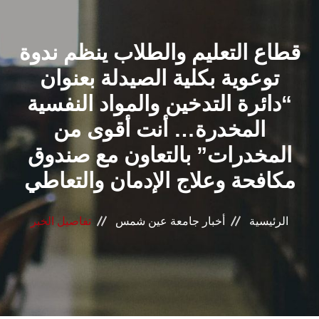
القطاعـات
قطاع التعليم والطلاب ينظم ندوة
الشئون الأكاديمية
توعوية بكلية الصيدلة بعنوان
البحث العلمي
“دائرة التدخين والمواد النفسية
المخدرة… أنت أقوى من
الرعاية الصحية
المخدرات” بالتعاون مع صندوق
المراكز والوحدات
مكافحة وعلاج الإدمان والتعاطي
الأنظمة الذكية
الرئيسية
أخبار جامعة عين شمس
تفاصيل الخبر
الإعلام
تواصل معنا