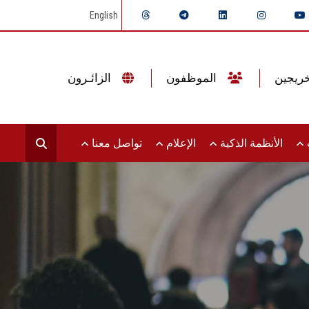
English
الموظفون
الزائـرون
ت
الأنظمة الذكية
الإعلام
تواصل معنا