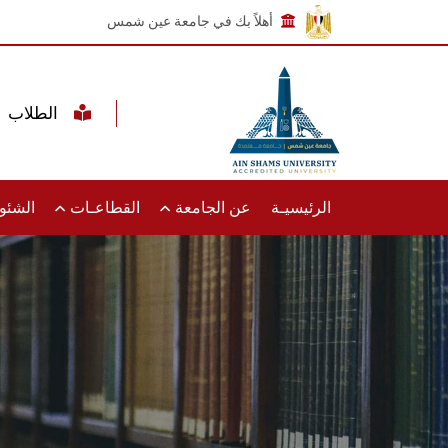
أهلاً بك في جامعة عين شمس
الطلاب
الرئيسيـة
عن الجامعة
القطاعـات
الشئون