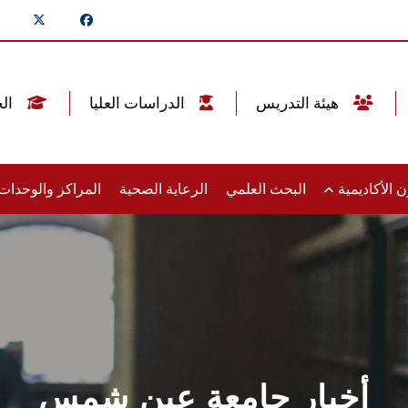
هيئة التدريس
الدراسات العليا
الخريجين
 الأكاديمية
البحث العلمي
الرعاية الصحية
المراكز والوحدا
أخبار جامعة عين شمس