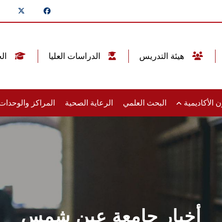
هيئة التدريس
الدراسات العليا
الخريجين
 الأكاديمية
البحث العلمي
الرعاية الصحية
المراكز والوحدا
أخبار جامعة عين شمس