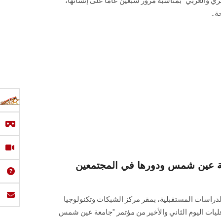
والعربي" بمناسبة مرور سبعين عامًا على إنشائها،
عة عين شمس ودورها في المجتمعين
راسات المستقبلية، بمقر مركز الشبكات وتكنولوجيا
ميس 31 مارس، فاعليات اليوم الثاني والأخير من مؤتمر "جامعة عين شمس