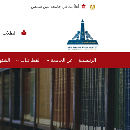
أهلاً بك في جامعة عين شمس
الطلاب
الرئيسيـة
عن الجامعة
القطاعـات
الشئون