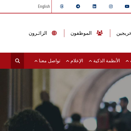
English
الموظفون
الزائـرون
ت
الأنظمة الذكية
الإعلام
تواصل معنا