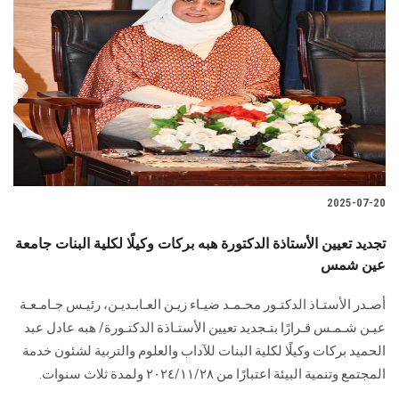
2025-07-20
تجديد تعيين الأستاذة الدكتورة هبه بركات وكيلًا لكلية البنات جامعة
عين شمس
أصـدر الأستـاذ الدكتـور محـمـد ضيـاء زيـن العـابـديـن، رئيـس جـامـعـة
عيـن شـمـس قـرارًا بتـجديد تعيين الأستـاذة الدكتـورة/ هبه عادل عبد
الحميد بركات وكيلًا لكلية البنات للآداب والعلوم والتربية لشئون خدمة
المجتمع وتنمية البيئة اعتبارًا من ٢٠٢٤/١١/٢٨ ولمدة ثلاث سنوات.