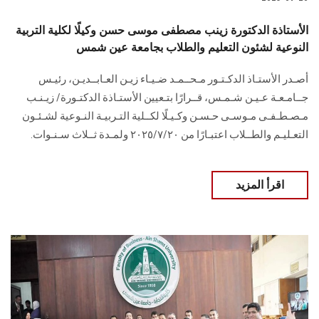
الأستاذة الدكتورة زينب مصطفى موسى حسن وكيلًا لكلية التربية
النوعية لشئون التعليم والطلاب بجامعة عين شمس
أصـدر الأستـاذ الدكـتـور مـحــمـد ضـيـاء زيـن العـابــديـن، رئيـس
جــامـعـة عـيـن شـمـس، قــرارًا بتـعيين الأستـاذة الدكتـورة/ زيـنـب
مـصـطـفـى مـوسـى حـسـن وكـيـلًا لكــلية التـربيـة النـوعية لشـئـون
التعـليـم والطــلاب اعتبـارًا من ٢٠٢٥/٧/٢٠ ولمـدة ثــلاث سـنـوات.
اقرأ المزيد