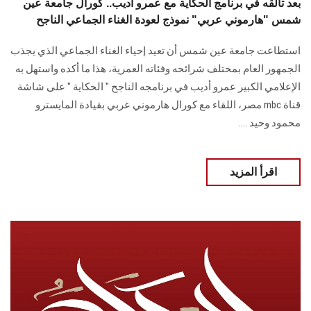
بعد تألقه في برنامج الحكاية مع عمرو أديب.. كورال جامعة عين
شمس "هارموني عربي" نموذج لعودة الغناء الجماعي الناجح
استطاعت جامعة عين شمس أن تعيد إحياء الغناء الجماعي الذي يجذب
الجمهور العام بمختلف شرائحه وفئاته العمرية، هذا ما أكده واستهل به
الإعلامي الكبير عمرو أديب في برنامجه الناجح " الحكاية " على شاشة
قناة mbc مصر، اللقاء مع كورال هارموني عربي بقيادة المايسترو
محمود وحيد ....
اقرأ المزيد