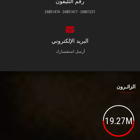
رقم التليفون
26831231 - 26831417 - 26831474
البريد الإلكتروني
أرسل استفسارك.
الزائـرون
19.27M