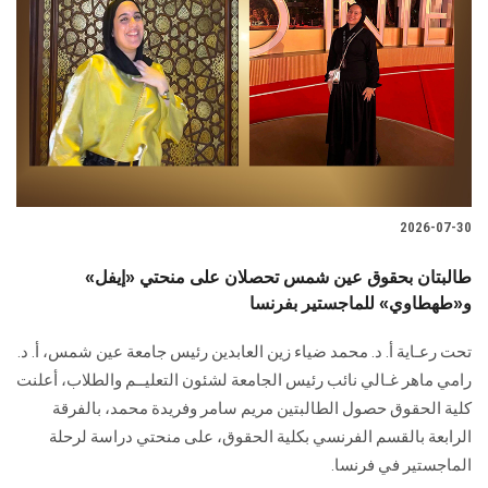
2026-07-30
طالبتان بحقوق عين شمس تحصلان على منحتي «إيفل»
و«طهطاوي» للماجستير بفرنسا
تحت رعـاية أ. د. محمد ضياء زين العابدين رئيس جامعة عين شمس، أ. د.
رامي ماهر غـالي نائب رئيس الجامعة لشئون التعليــم والطلاب، أعلنت
كلية الحقوق حصول الطالبتين مريم سامر وفريدة محمد، بالفرقة
الرابعة بالقسم الفرنسي بكلية الحقوق، على منحتي دراسة لرحلة
الماجستير في فرنسا.