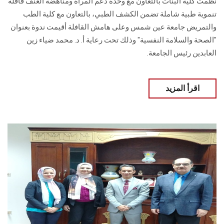
نظمت كلية البنات بالتعاون مع وحدة دعم المرأة ومناهضة العنف قافلة
تنموية ‏طبية شاملة تضمن الكشف الطبي، بالتعاون مع كلية الطب
والتمريض جامعة عين شمس وعلى ‏هامش القافلة أقيمت ندوة بعنوان
"الصحة والسلامة النفسية" وذلك تحت رعاية أ. د. محمد ضياء ‏زين
العابدين رئيس الجامعة.
اقرأ المزيد