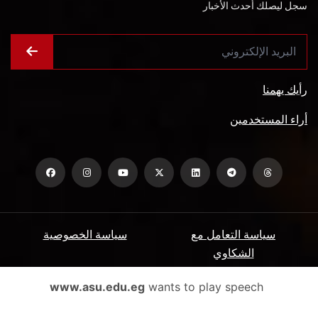
سجل ليصلك أحدث الأخبار
رأيك يهمنا
أراء المستخدمين
سياسة التعامل مع
سياسة الخصوصية
الشكاوي
ميثاق المتعاملين
الأسئلة الشائعة
www.asu.edu.eg
wants to play speech
شروط الاستخدام