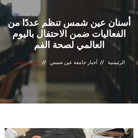
القطاعـات
أسنان عين شمس تنظم عددًا من
الشئون الأكاديمية
الفعاليات ضمن الاحتفال باليوم
البحث العلمي
العالمي لصحة الفم
الرعاية الصحية
الرئيسية
أخبار جامعة عين شمس
تفاصيل الخبر
المراكز والوحدات
الأنظمة الذكية
الإعلام
تواصل معنا