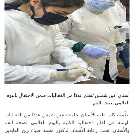
الطلاب
هيئة التدريس
الدراسات العليا
الخريجين
الموظفون
الزائـرون
أسنان عين شمس تنظم عددًا من الفعاليات ضمن الاحتفال باليوم
سجل الان
العالمي لصحة الفم
نظّمت كلية طب الأسنان بجامعة عين شمس عددًا من الفعاليات
الهامة في إطار احتفالية الكلية باليوم العالمي لصحة الفم
والأسنان، تحت رعاية الأستاذ الدكتور محمد ضياء زين العابدين