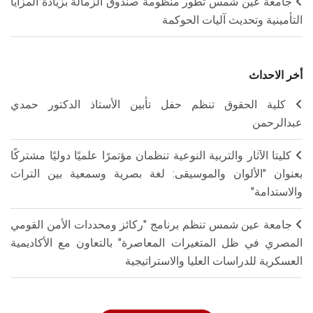
جامعة عين شمس تطور منظومة صندوق الزمالة بزيادة المزايا
التأمينية وتحديث آليات الحوكمة
أخر الاحداث
كلية الحقوق تنظم حفل تأبين الأستاذ الدكتور حمدي
عبدالرحمن
كليتا الآثار والتربية النوعية تنظمان مؤتمرًا علميًا دوليًا مشتركًا
بعنوان "الألوان والموسيقى: لغة بصرية وسمعية بين التراث
والاستدامة"
جامعة عين شمس تنظم برنامج "ركائز ومحددات الأمن القومي
المصري في ظل المتغيرات المعاصرة" بالتعاون مع الأكاديمية
العسكرية للدراسات العليا والاستراتيجية