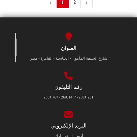
«
1
2
»
العنوان
شارع الخليفة المأمون - العباسية - القاهرة - مصر
رقم التليفون
26831231 - 26831417 - 26831474
البريد الإلكتروني
أرسل استفسارك.