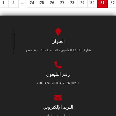
...
1
2
24
25
26
27
28
29
30
31
32
العنوان
شارع الخليفة المأمون - العباسية - القاهرة - مصر
رقم التليفون
26831231 - 26831417 - 26831474
البريد الإلكتروني
أرسل استفسارك.