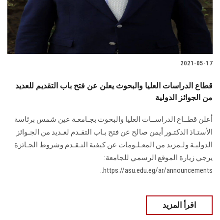
الطلاب
هيئة التدريس
الدراسات العليا
2021-05-17
الخريجين
قطاع الدراسات العليا والبحوث يعلن عن فتح باب التقديم للعديد
من الجوائز الدولية
الموظفون
أعلن قطــاع الدراســات العليا والبحوث بجـامعـة عين شمس برئاسة
الأستـاذ الدكتـور أيمن صالح عن فتح بـاب التقـدم لعـديد من الجـوائز
الزائـرون
الدوليـة ولـمزيد من المعـلـومات عن كيفية التـقـدم وشروط الجـائزة
يرجي زيارة الموقع الرسمي للجامعة:
سجل الان
https://asu.edu.eg/ar/announcements..
اقرأ المزيد