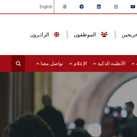
English
الموظفون
الزائـرون
ت
الأنظمة الذكية
الإعلام
تواصل معنا