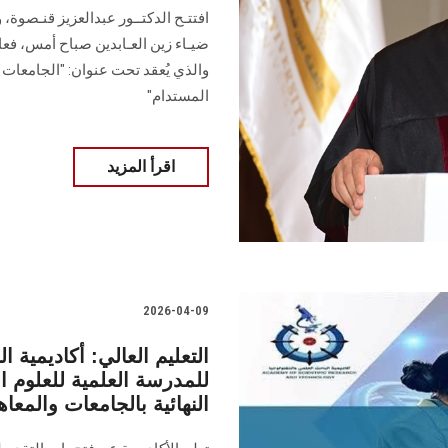
افتتـح الدكتــور عبدالعزيز قنـصوة، 
ضيـاء زين العـابدين صباح أمس، فع
والذي يُعقد تحت عنوان: "الجامعات ق
المستدام"
اقرأ المزيد
2026-04-09
التعليم العالي: أكاديمية 
النهائية بالجامعات والمعا