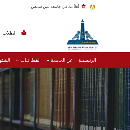
أهلاً بك في جامعة عين شمس
الطلاب
الرئيسيـة
عن الجامعة
القطاعـات
الشئون