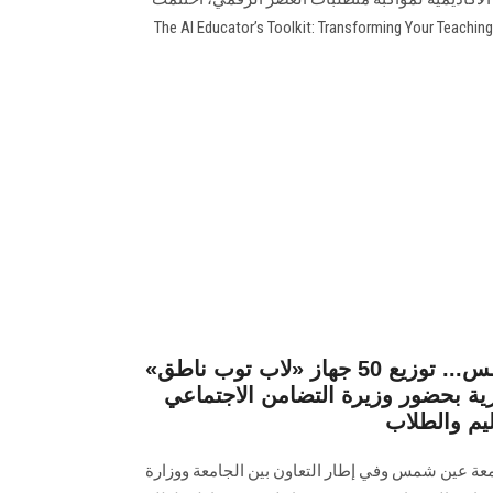
فعاليات التدريب التطبيقي بعنوان "The AI Educator’s Toolkit: Transforming Your Teaching
لأول مرة بجامعة عين شمس... توزيع 50 جهاز «لاب توب ناطق»
ية بحضور وزيرة التضامن الاجتماعي
يم والطلاب
عة عين شمس وفي إطار التعاون بين الجامعة ووزارة