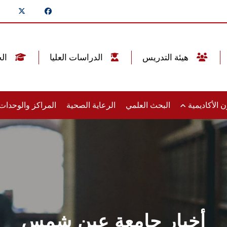
هيئة التدريس
الدراسات العليا
الخريجين
 الأكاديمية
البحث العلمي
الرعاية الصحية
المراكز والوحدا
أخبار جامعة عين شمس