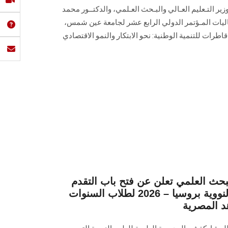
وزير التـعليم العـالي والبـحث العـلمي، والدكتــور محمد
اليات المـؤتمر الدولي الرابع عشر لجامعة عين شمس،
اطرات للتنمية الوطنية: نحو الابتكار والنمو الاقتصادي
البحث العلمي تعلن عن فتح باب التقدم
للمدرسة العلمية للعلوم النووية بروسيا – 2026 لطلاب السنوات
هد المصرية