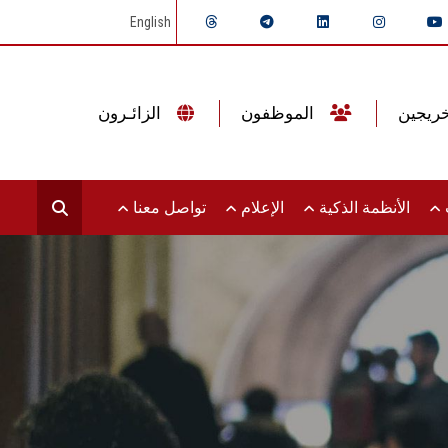
English
الموظفون
الزائـرون
ت
الأنظمة الذكية
الإعلام
تواصل معنا