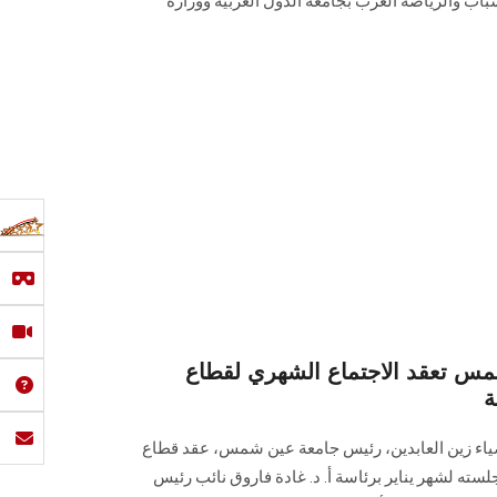
شباب والرياضة العرب بجامعة الدول العربية ووزارة
س تعقد الاجتماع الشهري لقطاع
ة
ضياء زين العابدين، رئيس جامعة عين شمس، عقد قطاع
سته لشهر يناير برئاسة أ. د. غادة فاروق نائب رئيس