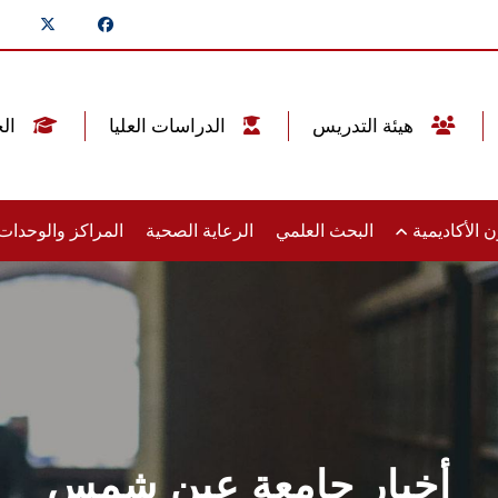
هيئة التدريس
الدراسات العليا
الخريجين
 الأكاديمية
البحث العلمي
الرعاية الصحية
المراكز والوحدا
أخبار جامعة عين شمس