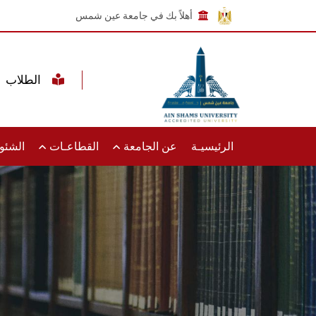
أهلاً بك في جامعة عين شمس
الطلاب
الرئيسيـة
عن الجامعة
القطاعـات
الشئون