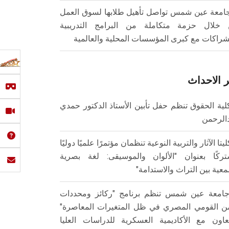
امعة عين شمس تواصل تأهيل طلابها لسوق العمل
خلال حزمة متكاملة من البرامج التدريبية
شراكات مع كبرى المؤسسات المحلية والعالمية
 الاحداث
لية الحقوق تنظم حفل تأبين الأستاذ الدكتور حمدي
الرحمن
ليتا الآثار والتربية النوعية تنظمان مؤتمرًا علميًا دوليًا
ركًا بعنوان "الألوان والموسيقى: لغة بصرية
عية بين التراث والاستدامة"
امعة عين شمس تنظم برنامج "ركائز ومحددات
من القومي المصري في ظل المتغيرات المعاصرة"
تعاون مع الأكاديمية العسكرية للدراسات العليا