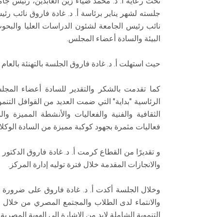
تحت رعاية أ. د. محمد ضياء زين العابدين، رئيس ج
جلسته لشهر يناير برئاسة أ. د. غادة فاروق نائب رئي
نائب رئيس الجامعة لشئون الدراسات العليا والبحو
البيئة والسادة أعضاء المجلس.
‎كما تقدمت بالشكر والتقدير للسادة أعضاء المج
الرئاسية "بداية" التي ضمت العديد من القوافل التن
الثقافية والفنية والفعاليات والأنشطة المميزة و
فعاليات مثمرة بجهود كوكبة مميزة من السادة الوكلا
‎و تقديرًا من القطاع كرمت أ. د. غادة فاروق الدكتو
والانجازات المقدمة خلال فترة توليه إدارة المركز.
‎وخلال الجلسة أكدت أ. د. غادة فاروق على ضرورة ال
والانتماء لدى الطلاب والمجتمع المصري من خلال 
التنموية الشاملة لابد من الإشارة إلى الهوية الم