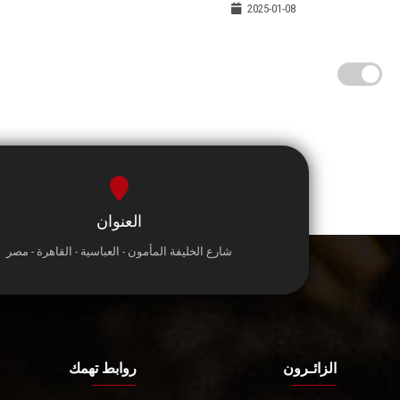
2025-01-08
العنوان
شارع الخليفة المأمون - العباسية - القاهرة - مصر
الزائـرون
روابط تهمك