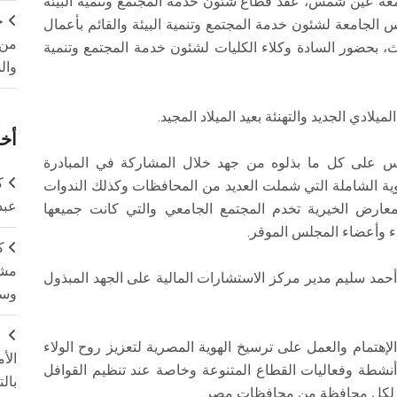
امعة عين شمس، عقد قطاع شئون خدمة المجتمع وتنمية البيئة
ج
س الجامعة لشئون خدمة المجتمع وتنمية البيئة والقائم بأعمال
من 
ث، بحضور السادة وكلاء الكليات لشئون خدمة المجتمع وتنمية
وال
أخر
لس على كل ما بذلوه من جهد خلال المشاركة في المبادرة
ك
موية الشاملة التي شملت العديد من المحافظات وكذلك الندوات
عبد
المعارض الخيرية تخدم المجتمع الجامعي والتي كانت جميعها
ء وأعضاء المجلس الموقر.
ك
مشت
ر أحمد سليم مدير مركز الاستشارات المالية على الجهد المبذول
وسم
ج
إهتمام والعمل على ترسيخ الهوية المصرية لتعزيز روح الولاء
الأ
أنشطة وفعاليات القطاع المتنوعة وخاصة عند تنظيم القوافل
بال
صرية لكل محافظة من محافظات مصر.