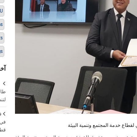
SU
ms
ts
gs
آخر
طال
لتن
ف
في 
قطاع خدمة المجتمع وتنمية البيئة
قطا