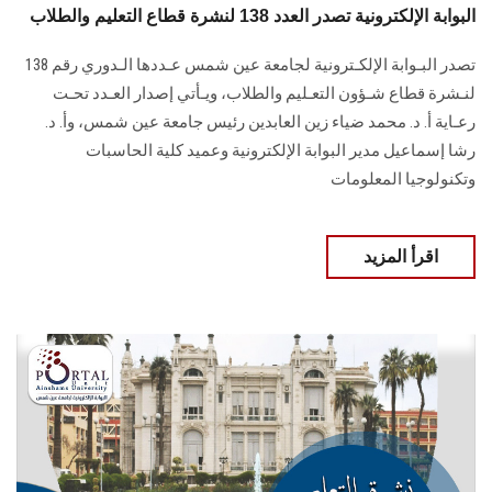
البوابة الإلكترونية تصدر العدد 138 لنشرة قطاع التعليم والطلاب
تصدر البـوابة الإلكـترونية لجامعة عين شمس عـددها الـدوري رقم 138
لنـشرة قطاع شـؤون التعـليم ‏والطلاب‎، ويـأتي إصدار العـدد تحـت
رعـاية أ. د. محمد ضياء زين العابدين رئيس جامعة عين شمس، وأ. د.
‏رشا إسماعيل مدير البوابة الإلكترونية وعميد كلية الحاسبات
وتكنولوجيا المعلومات
اقرأ المزيد