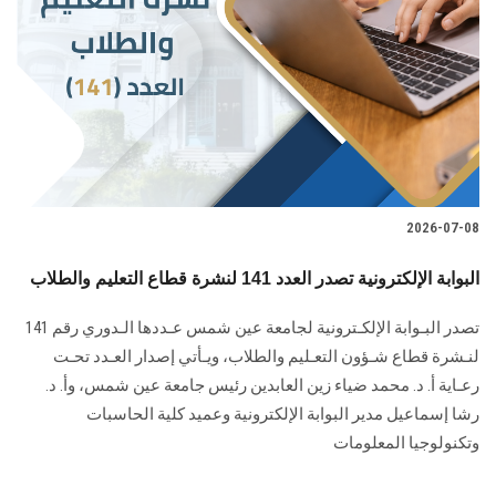
الطلاب
هيئة التدريس
الدراسات العليا
الخريجين
2026-07-08
الموظفون
البوابة الإلكترونية تصدر العدد 141 لنشرة قطاع التعليم والطلاب
الزائـرون
تصدر البـوابة الإلكـترونية لجامعة عين شمس عـددها الـدوري رقم 141
لنـشرة قطاع شـؤون التعـليم ‏والطلاب‎، ويـأتي إصدار العـدد تحـت
سجل الان
رعـاية أ. د. محمد ضياء زين العابدين رئيس جامعة عين شمس، وأ. د.
‏رشا إسماعيل مدير البوابة الإلكترونية وعميد كلية الحاسبات
وتكنولوجيا المعلومات