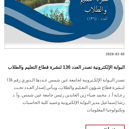
2026-02-05
البوابة الإلكترونية تصدر العدد 136 لنشرة قطاع التعليم والطلاب
تصدر البـوابة الإلكـترونية لجامعة عين شمس عـددها الـدوري رقم 136
لنـشرة قطاع شـؤون التعـليم ‏والطلاب‎، ويـأتي إصدار العـدد تحـت
رعـاية أ. د. محمد ضياء زين العابدين رئيس جامعة عين شمس، وأ. د.
‏رشا إسماعيل مدير البوابة الإلكترونية وعميد كلية الحاسبات
وتكنولوجيا المعلومات