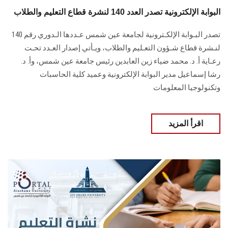
البوابة الإلكترونية تصدر العدد 140 لنشرة قطاع التعليم والطلاب
تصدر البـوابة الإلكـترونية لجامعة عين شمس عـددها الـدوري رقم 140
لنـشرة قطاع شـؤون التعـليم ‏والطلاب‎، ويـأتي إصدار العـدد تحـت
رعـاية أ. د. محمد ضياء زين العابدين رئيس جامعة عين شمس، وأ. د.
‏رشا إسماعيل مدير البوابة الإلكترونية وعميد كلية الحاسبات
وتكنولوجيا المعلومات
اقرأ المزيد