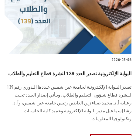
2026-05-06
البوابة الإلكترونية تصدر العدد 139 لنشرة قطاع التعليم والطلاب
تصدر البـوابة الإلكـترونية لجامعة عين شمس عـددها الـدوري رقم 139
لنـشرة قطاع شـؤون التعـليم ‏والطلاب‎، ويـأتي إصدار العـدد تحـت
رعـاية أ. د. محمد ضياء زين العابدين رئيس جامعة عين شمس، وأ. د.
‏رشا إسماعيل مدير البوابة الإلكترونية وعميد كلية الحاسبات
وتكنولوجيا المعلومات