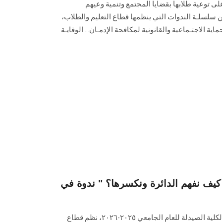
وعية طلابها بقضايا المجتمع وتنمية وعيهم
 سلسلـة الندوات التي ينظمها قطاع التعليم والطلاب،
ماية الاجتـماعية والقانونية لمكافحة الإدمـان… الوقايـة
كيف نفهم الدائرة ونكسرها؟ " ندوة في
في إطار فاعليات الموسم الثقافي لكلية الصيدلة للعام الجامعي ٢٠٢٥-٢٠٢٦، نظم قطاع