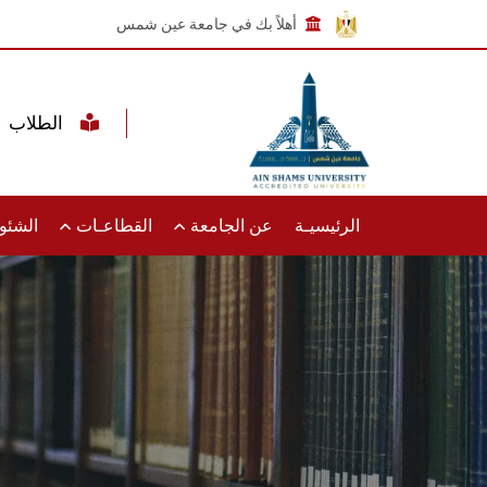
أهلاً بك في جامعة عين شمس
الطلاب
الرئيسيـة
عن الجامعة
القطاعـات
الشئون