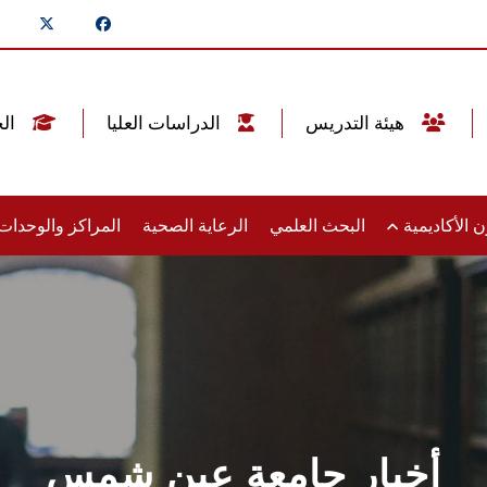
هيئة التدريس
الدراسات العليا
الخريجين
 الأكاديمية
البحث العلمي
الرعاية الصحية
المراكز والوحدا
أخبار جامعة عين شمس