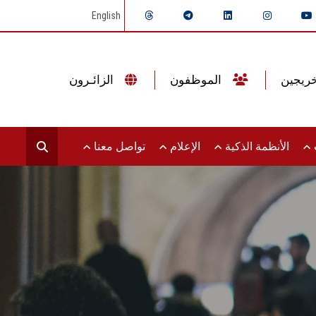
English
الموظفون
الزائـرون
ت
الأنظمة الذكية
الإعلام
تواصل معنا