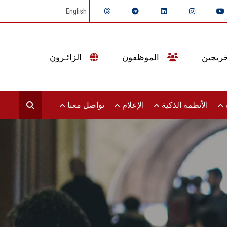
English
الموظفون
الزائـرون
ت
الأنظمة الذكية
الإعلام
تواصل معنا