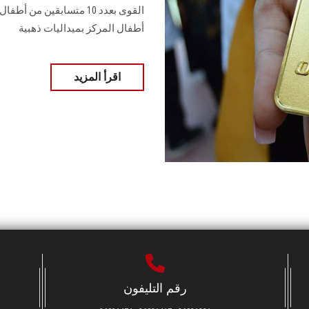
أطفال المركز بميداليات ذهبية
اقرأ المزيد
رقم التليفون