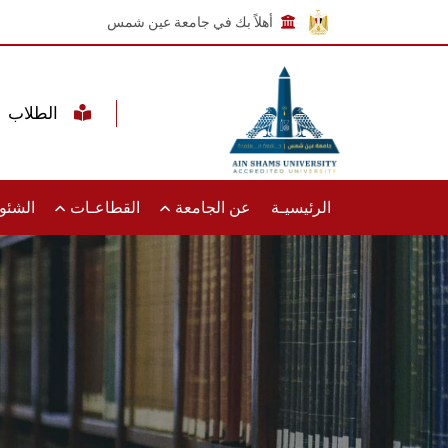
أهلاً بك في جامعة عين شمس
الطلاب
الرئيسيـة
عن الجامعة
القطاعـات
الشئون