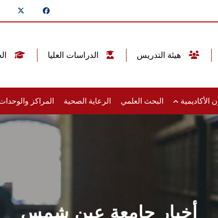
هيئة التدريس
الدراسات العليا
الخريجين
 الأكاديمية
البحث العلمي
الرعاية الصحية
المراكز والوحدا
أخبار جامعة عين شمس