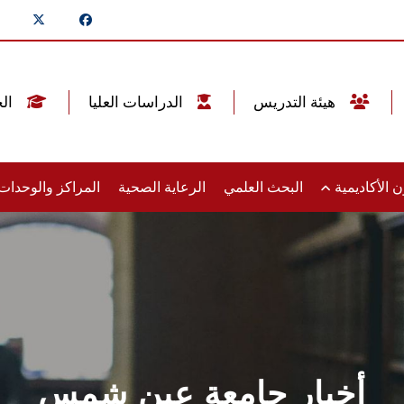
هيئة التدريس
الدراسات العليا
الخريجين
 الأكاديمية
البحث العلمي
الرعاية الصحية
المراكز والوحدا
أخبار جامعة عين شمس