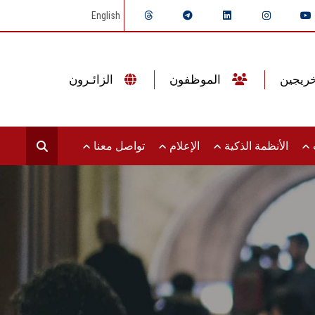
English
الموظفون
الزائـرون
ت
الأنظمة الذكية
الإعلام
تواصل معنا