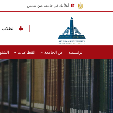
أهلاً بك في جامعة عين شمس
الطلاب
الرئيسيـة
عن الجامعة
القطاعـات
الشئون