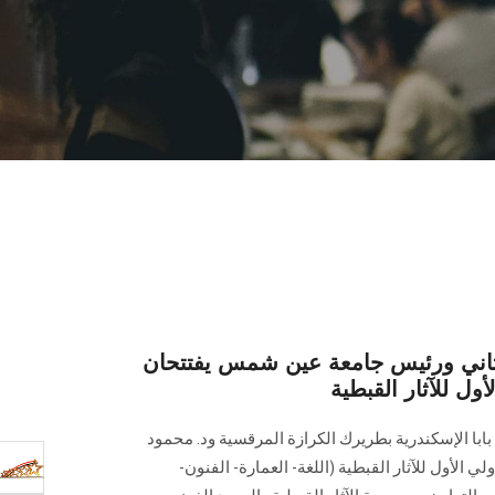
لثاني ورئيس جامعة عين شمس يفتتحان
ول للآثار القبطية
بابا الإسكندرية بطريرك الكرازة المرقسية ود. محمود
ي الأول للآثار القبطية (اللغة- العمارة- الفنون-