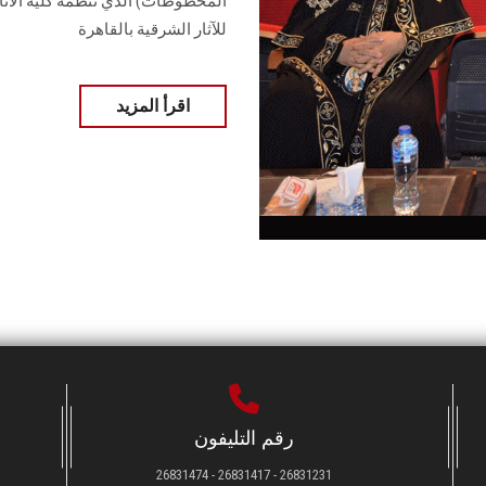
المخطوطات) الذي تنظمه كلية الآثار 
للآثار الشرقية بالقاهرة
اقرأ المزيد
رقم التليفون
26831231 - 26831417 - 26831474