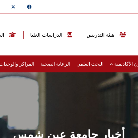
هيئة التدريس
الدراسات العليا
الخريجين
 الأكاديمية
البحث العلمي
الرعاية الصحية
المراكز والوحدا
أخبار جامعة عين شمس