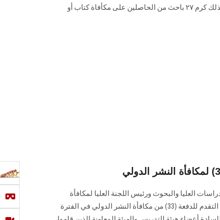
عليها إسم "أ.د.محمود المتيني "، وكذلك كرم ٢٧ باحث من الحاصلين على مكأفاة كتاب أو
اسات العليا والبحوث ورئيس اللجنة العليا لمكافأة
النشر الدولي بالجامعة عن فتح باب التقدم للدفعة (33) من مكافأة النشر الدولي في الفترة
01/07/2023 وحتى 31/07/2023، للسادة أعضاء هيئة التدريس والهيئة المعاونة الذين قاموا