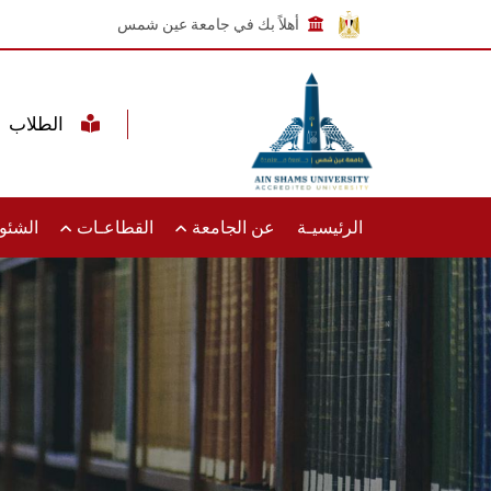
أهلاً بك في جامعة عين شمس
الطلاب
الرئيسيـة
عن الجامعة
القطاعـات
الشئون