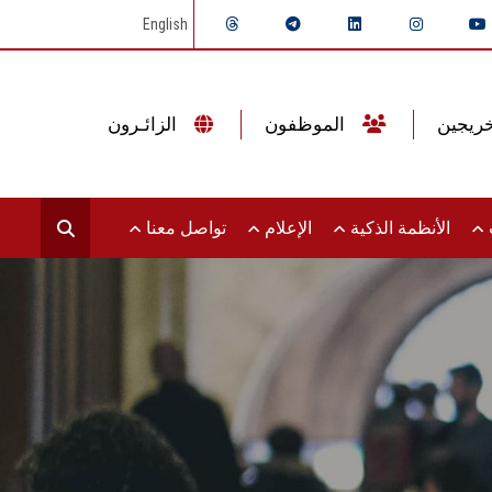
English
الموظفون
الزائـرون
ت
الأنظمة الذكية
الإعلام
تواصل معنا