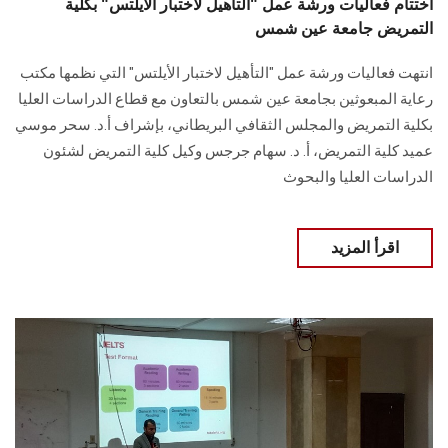
اختتام فعاليات ورشة عمل "التأهيل لاختبار الأيلتس" بكلية
التمريض جامعة عين شمس
انتهت فعاليات ورشة عمل "التأهيل لاختبار الأيلتس" التي نظمها مكتب
رعاية المبعوثين بجامعة عين شمس بالتعاون مع قطاع الدراسات العليا
بكلية التمريض والمجلس الثقافي البريطاني، بإشراف أ.د. سحر موسي
عميد كلية التمريض، أ. د. سهام جرجس وكيل كلية التمريض لشئون
الدراسات العليا والبحوث
اقرأ المزيد