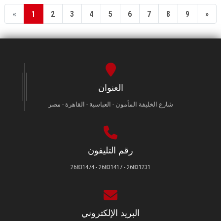
«
1
2
3
4
5
6
7
8
9
»
العنوان
شارع الخليفة المأمون - العباسية - القاهرة - مصر
رقم التليفون
26831231 - 26831417 - 26831474
البريد الإلكتروني