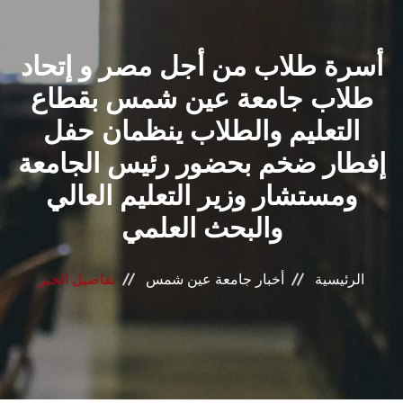
القطاعـات
أسرة طلاب من أجل مصر و إتحاد
الشئون الأكاديمية
طلاب جامعة عين شمس بقطاع
البحث العلمي
التعليم والطلاب ينظمان حفل
إفطار ضخم بحضور رئيس الجامعة
الرعاية الصحية
ومستشار وزير التعليم العالي
المراكز والوحدات
والبحث العلمي
الأنظمة الذكية
الرئيسية
أخبار جامعة عين شمس
تفاصيل الخبر
الإعلام
تواصل معنا