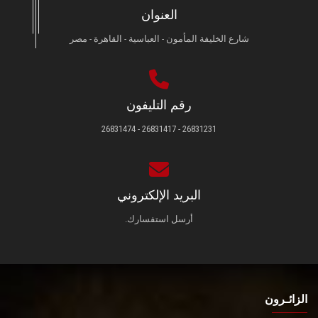
العنوان
شارع الخليفة المأمون - العباسية - القاهرة - مصر
رقم التليفون
26831231 - 26831417 - 26831474
البريد الإلكتروني
أرسل استفسارك.
الزائـرون