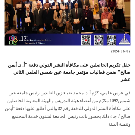
الطلاب
هيئة التدريس
الدراسات العليا
2024-06-02
الخريجين
حفل تكريم الحاصلين على مكافأة النشر الدولي دفعة "أ. د. أيمن
الموظفون
صالح" ضمن فعاليات مؤتمر جامعة عين شمس العلمي الثاني
عشر
الزائـرون
في عرس علمي، كرّم أ. د. محمد ضياء زين العابدين رئيس جامعة عين
شمس1092 مكرّم من ‏أعضاء هيئة التدريس والهيئة المعاونة الحاصلين
سجل الان
على مكافأة النشر الدولي للدفعة رقم 32 ‏والتي أطلق عليها دفعة "أيمن
صالح"، جاء ذلك بحضور نائب رئيس الجامعة ‏لشئون خدمة المجتمع
وتنمية البيئة ‏