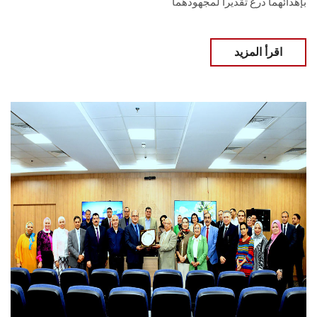
بإهدائهما درع تقديراً لمجهودهما
اقرأ المزيد