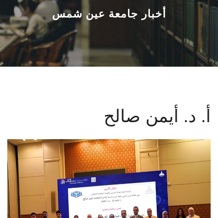
القطاعـات
أخبار جامعة عين شمس
الشئون الأكاديمية
البحث العلمي
الرعاية الصحية
أ. د. أيمن صالح
المراكز والوحدات
الأنظمة الذكية
الإعلام
تواصل معنا