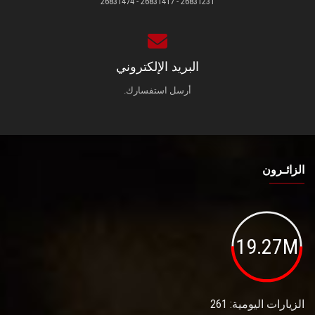
26831231 - 26831417 - 26831474
البريد الإلكتروني
أرسل استفسارك.
الزائـرون
19.27M
الزيارات اليومية: 261