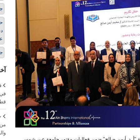
ج
حف
دف
عي
ج
آخر
ف
في 
قطا
ج
من 
وال
ة "أ. د. أيمن صالح" ضمن فعاليات مؤتمر جامعة عين شمس