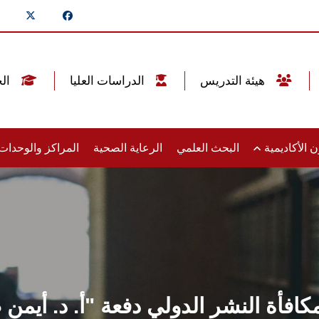
هيئة التدريس
الدراسات العليا
الخريجين
 الأكاديمية
البحث العلمي
الرعاية الصحية
المراكز والوحدا
افأة النشر الدولي دفعة "أ. د. أيمن