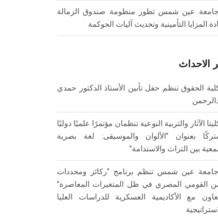
امعة عين شمس تطور منظومة صندوق الزمالة
ادة المزايا التأمينية وتحديث آليات الحوكمة
 الاحداث
لية الحقوق تنظم حفل تأبين الأستاذ الدكتور حمدي
الرحمن
ليتا الآثار والتربية النوعية تنظمان مؤتمرًا علميًا دوليًا
ركًا بعنوان "الألوان والموسيقى: لغة بصرية
عية بين التراث والاستدامة"
امعة عين شمس تنظم برنامج "ركائز ومحددات
من القومي المصري في ظل المتغيرات المعاصرة"
تعاون مع الأكاديمية العسكرية للدراسات العليا
استراتيجية