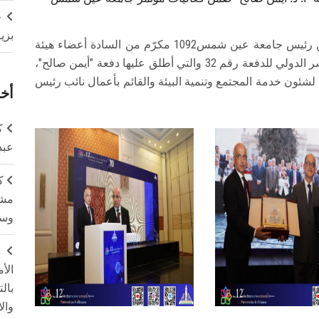
ج
بزي
في عرس علمي، كرّم أ. د. محمد ضياء زين العابدين رئيس جامعة عين شمس1092 مكرّم من السادة أعضاء هيئة
التدريس والهيئة المعاونة الحاصلين على مكافأة النشر الدولي للدفعة رقم 32 والتي أطلق عليها دفعة "أيمن صالح"،
لشئون خدمة المجتمع وتنمية البيئة والقائم بأعمال نائب رئيس
أخر
ك
عبد
ك
مشت
وسم
ج
الأ
بال
وال