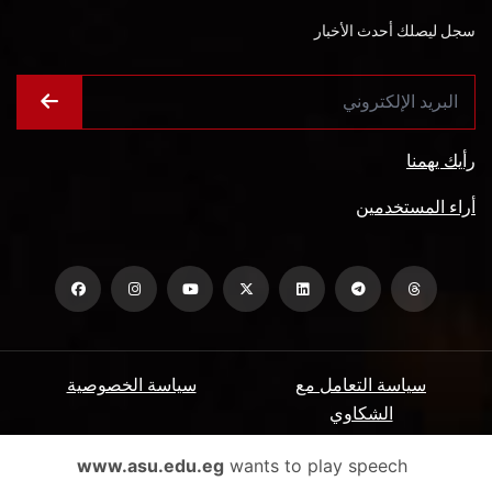
سجل ليصلك أحدث الأخبار
رأيك يهمنا
أراء المستخدمين
سياسة التعامل مع
سياسة الخصوصية
الشكاوي
ميثاق المتعاملين
الأسئلة الشائعة
www.asu.edu.eg
wants to play speech