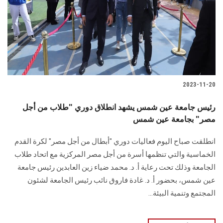
الطلاب
هيئة التدريس
الدراسات العليا
2023-11-20
الخريجين
رئيس جامعة عين شمس يشهد انطلاق دوري "طلاب من أجل
الموظفون
مصر" بجامعة عين شمس
انطلقت صباح اليوم فعاليات دوري "أبطال من أجل مصر" لكرة القدم
الزائـرون
الخماسية والتي تنظمها أسرة من أجل مصر المركزية مع اتحاد طلاب
الجامعة وذلك تحت رعاية أ. د. محمد ضياء زين العابدين رئيس جامعة
سجل الان
عين شمس، بحضور أ. د. غادة فاروق نائب رئيس الجامعة لشئون
المجتمع وتنمية البيئة...