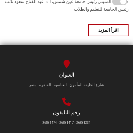
د. محمود المتيني رئيس جامعة عين شمس، أ. د. عبد الفتاح سعود نائب
رئيس الجامعة للتعليم والطلاب
اقرأ المزيد
العنوان
شارع الخليفة المأمون - العباسية - القاهرة - مصر
رقم التليفون
26831231 - 26831417 - 26831474