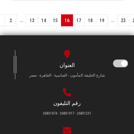
...
...
1
2
13
14
15
16
17
18
19
23
العنوان
شارع الخليفة المأمون - العباسية - القاهرة - مصر
رقم التليفون
26831231 - 26831417 - 26831474