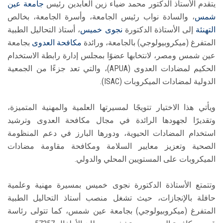
يتقدم الأستاذ الدكتور محمد ضياء زين العابدين رئيس
جامعة عين
شمس
، والسادة نواب رئيس الجامعة، وأسرة الجامعة، بخالص
التهنئة
إلى الأستاذة الدكتورة
نجوى خميس
، أستاذ التحاليل الطبية
المتفرغ (ميكروبيولوجي) بالجامعة، ورائدة
مكافحة العدوى
بجامعة
عين شمس ومصر، لانتخابها عضوًا بمجلس إدارة رابطة الاستخدام
الحكيم لمضادات العدوى (APUA)، والتي تعد جزءًا من الجمعية
الدولية لمضادات الميكروبات (ISAC).
ويأتي هذا الاختيار تتويجًا لمسيرتها العلمية والمهنية المتميزة،
وتقديرًا لجهودها الرائدة في مجال مكافحة العدوى وترشيد
استخدام المضادات الحيوية، ودورها البارز في دعم المنظومة
الصحية وتعزيز معايير السلامة ومكافحة مقاومة مضادات
الميكروبات على المستويين المحلي والدولي.
وتتمتع الأستاذة الدكتورة نجوى خميس بمسيرة مهنية وعلمية
حافلة بالإنجازات، حيث تشغل منصب أستاذ التحاليل الطبية
المتفرغ (ميكروبيولوجي) بجامعة عين شمس، كما تتولى رئاسة