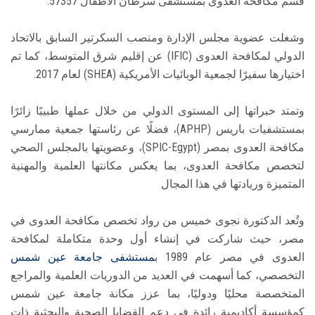
قسم مكافحة العدوى بمستشفى سرطان الأطفال 57357.
وشغلت عضوية مجلس الإدارة ومنصب السكرتير السابق بالاتحاد
الدولي لمكافحة العدوى (IFIC) عن إقليم شرق المتوسط، كما تم
اختيارها سفيرًا لجمعية الوبائيات الأمريكية (SHEA) لعام 2017.
وتمتد خبراتها إلى المستوى الدولي من خلال عملها طبيبًا زائرًا
بمستشفيات باريس (APHP)، فضلًا عن رئاستها جمعية ممارسي
مكافحة العدوى بمصر (SPIC-Egypt)، وعضويتها بالمجلس الصحي
لتخصص مكافحة العدوى، بما يعكس مكانتها العلمية والمهنية
المتميزة وريادتها في هذا المجال
وتُعد الدكتورة نجوى خميس من رواد تخصص مكافحة العدوى في
مصر، حيث شاركت في إنشاء أول وحدة متكاملة لمكافحة
العدوى في مصر عام 1989 ب
مستشفى جامعة عين شمس
التخصصي، كما أسهمت في العديد من الدوريات العلمية والمراجع
المتخصصة محليًا ودوليًا، بما عزز مكانة جامعة عين شمس
كمؤسسة أكاديمية رائدة في دعم القضايا الصحية والبحثية ذات