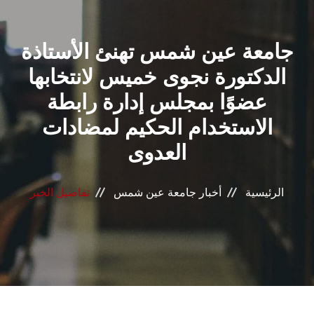
القطاعـات
جامعة عين شمس تهنئ الأستاذة
الشئون الأكاديمية
الدكتورة نجوى خميس لانتخابها
البحث العلمي
عضوًا بمجلس إدارة رابطة
الاستخدام الحكيم لمضادات
الرعاية الصحية
العدوى
المراكز والوحدات
الرئيسية
أخبار جامعة عين شمس
تفاصيل الخبر
الأنظمة الذكية
الإعلام
تواصل معنا