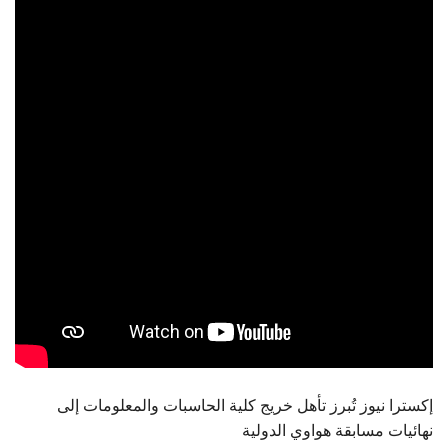
الطلاب
هيئة التدريس
الدراسات العليا
الخريجين
الموظفون
الزائـرون
سجل الان
إكسترا نيوز تُبرز تأهل خريج كلية الحاسبات والمعلومات إلى
نهائيات مسابقة هواوي الدولية