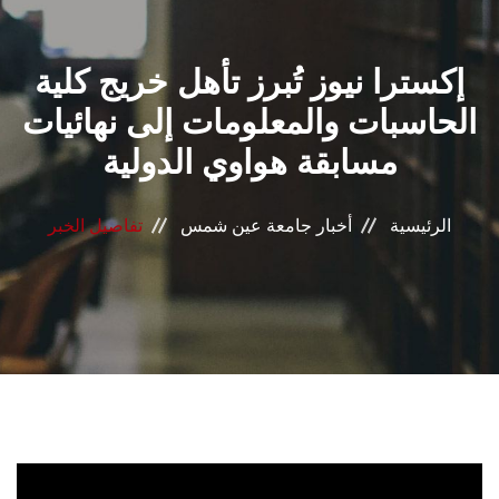
القطاعـات
إكسترا نيوز تُبرز تأهل خريج كلية
الشئون الأكاديمية
الحاسبات والمعلومات إلى نهائيات
البحث العلمي
مسابقة هواوي الدولية
الرعاية الصحية
الرئيسية
أخبار جامعة عين شمس
تفاصيل الخبر
المراكز والوحدات
الأنظمة الذكية
الإعلام
تواصل معنا