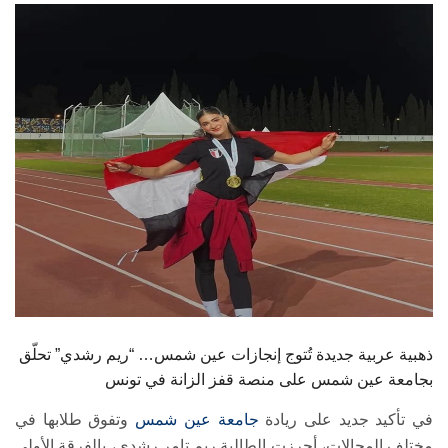
الطلاب
هيئة التدريس
الدراسات العليا
الخريجين
الموظفون
الزائـرون
سجل الان
ذهبية عربية جديدة تُتوج إنجازات عين شمس… “ريم رشدي” تحلّق
بجامعة عين شمس على منصة قفز الزانة في تونس
في تأكيد جديد على ريادة
جامعة عين شمس
وتفوق طلابها في
مختلف المجالات، أحرزت الطالبة ريم تامر رشدي، بالفرقة الأولى