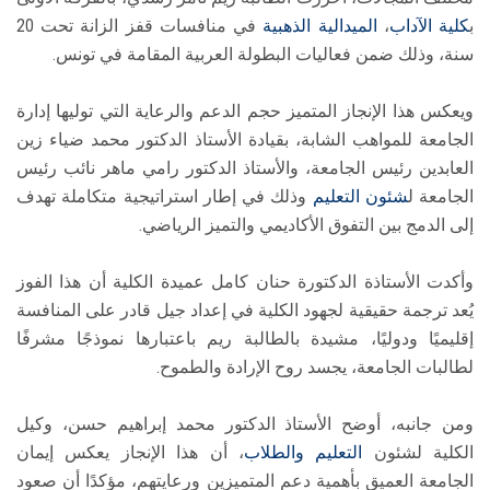
ب
كلية الآداب
،
الميدالية الذهبية
في منافسات قفز الزانة تحت 20
سنة، وذلك ضمن فعاليات البطولة العربية المقامة في تونس.
ويعكس هذا الإنجاز المتميز حجم الدعم والرعاية التي توليها إدارة
الجامعة للمواهب الشابة، بقيادة الأستاذ الدكتور محمد ضياء زين
العابدين رئيس الجامعة، والأستاذ الدكتور رامي ماهر نائب رئيس
الجامعة ل
شئون التعليم
وذلك في إطار استراتيجية متكاملة تهدف
إلى الدمج بين التفوق الأكاديمي والتميز الرياضي.
وأكدت الأستاذة الدكتورة حنان كامل عميدة الكلية أن هذا الفوز
يُعد ترجمة حقيقية لجهود الكلية في إعداد جيل قادر على المنافسة
إقليميًا ودوليًا، مشيدة بالطالبة ريم باعتبارها نموذجًا مشرفًا
لطالبات الجامعة، يجسد روح الإرادة والطموح.
ومن جانبه، أوضح الأستاذ الدكتور محمد إبراهيم حسن، وكيل
الكلية لشئون
التعليم والطلاب
، أن هذا الإنجاز يعكس إيمان
الجامعة العميق بأهمية دعم المتميزين ورعايتهم، مؤكدًا أن صعود