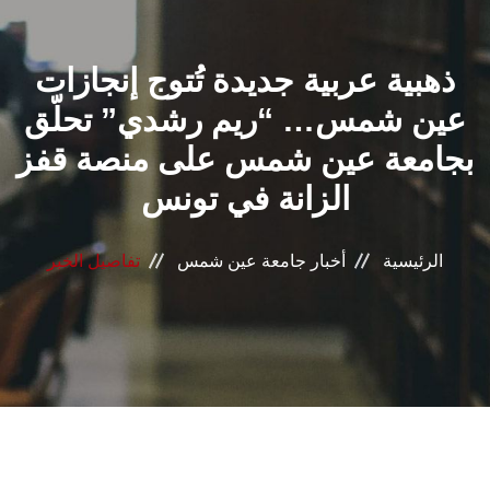
القطاعـات
ذهبية عربية جديدة تُتوج إنجازات
الشئون الأكاديمية
عين شمس… “ريم رشدي” تحلّق
البحث العلمي
بجامعة عين شمس على منصة قفز
الزانة في تونس
الرعاية الصحية
المراكز والوحدات
الرئيسية
أخبار جامعة عين شمس
تفاصيل الخبر
الأنظمة الذكية
الإعلام
تواصل معنا