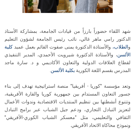
شهد اللقاء حضوراً بارزاً من قيادات الجامعة، بمشاركة الأستاذ
الدكتور رامي ماهر غالي، نائب رئيس الجامعة لشؤون التعليم
و
الطلاب،
والأستاذة الدكتورة يمنى صفوت القائم بعمل عميد
كلية
الألسن
، والأستاذة الدكتورة شيرويت الأحمدي، المدير التنفيذي
لقطاع العلاقات الدولية والتعاون الأكاديمي و د. سارة ماجد
المدرس بقسم اللغة الكورية
بكلية الألسن
.
وتعد مؤسسة "كوريا - أفريقيا" منصة استراتيجية تهدف إلى بناء
جسور التعاون المستدام بين جمهورية كوريا والقارة الأفريقية،
وتتنوع أنشطتها بين تنظيم المنتديات الاقتصادية وندوات الأعمال
لتعزيز التبادل التجاري، ودعم جيل الشباب عبر برامج التبادل
الثقافي والتعليمي، مثل "معسكر الشباب الكوري-الأفريقي"
ونموذج محاكاة الاتحاد الأفريقي.