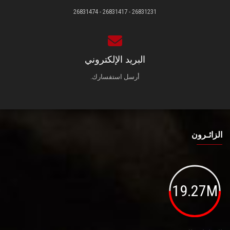
26831231 - 26831417 - 26831474
البريد الإلكتروني
أرسل استفسارك.
الزائـرون
19.27M