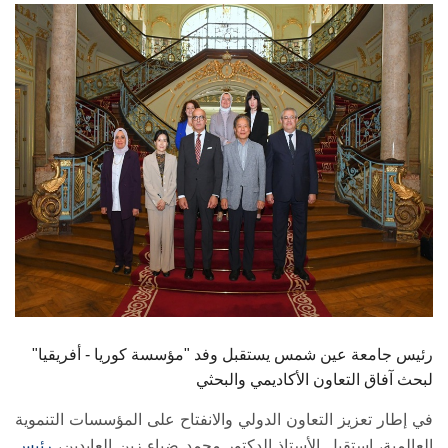
الطلاب
هيئة التدريس
الدراسات العليا
الخريجين
الموظفون
الزائـرون
سجل الان
رئيس جامعة عين شمس يستقبل وفد "مؤسسة كوريا - أفريقيا"
لبحث آفاق التعاون الأكاديمي والبحثي
في إطار تعزيز التعاون الدولي والانفتاح على المؤسسات التنموية
العالمية، استقبل الأستاذ الدكتور محمد ضياء زين العابدين،
رئيس