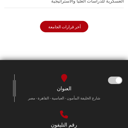
العسكرية للدراسات العليا والاستراتيجية
أخر قرارات الجامعة
العنوان
شارع الخليفة المأمون - العباسية - القاهرة - مصر
رقم التليفون