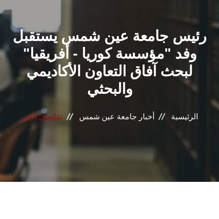
القطاعـات
رئيس جامعة عين شمس يستقبل
الشئون الأكاديمية
وفد "مؤسسة كوريا - أفريقيا"
البحث العلمي
لبحث آفاق التعاون الأكاديمي
والبحثي
الرعاية الصحية
المراكز والوحدات
الرئيسية
أخبار جامعة عين شمس
تفاصيل الخبر
الأنظمة الذكية
الإعلام
تواصل معنا