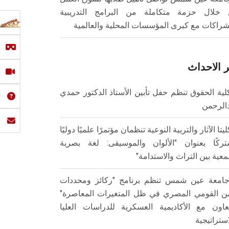
خلال حزمة متكاملة من البرامج التدريبية
شراكات مع كبرى المؤسسات المحلية والعالمية
 الاحداث
لية الحقوق تنظم حفل تأبين الأستاذ الدكتور حمدي
الرحمن
ليتا الآثار والتربية النوعية تنظمان مؤتمرًا علميًا دوليًا
ركًا بعنوان "الألوان والموسيقى: لغة بصرية
عية بين التراث والاستدامة"
امعة عين شمس تنظم برنامج "ركائز ومحددات
من القومي المصري في ظل المتغيرات المعاصرة"
تعاون مع الأكاديمية العسكرية للدراسات العليا
استراتيجية