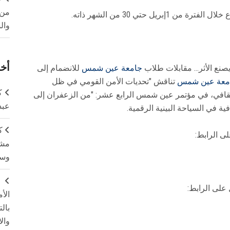
من 
يل حتي 30 من الشهر ذاته.
وال
أخر
صنع الأثر… مقابلات طلاب
جامعة عين شمس
للانضمام إلى
معة عين شمس
تناقش "تحديات الأمن القومي في ظل
ك
الثقافي، في مؤتمر عين شمس الرابع عشر: "من الزعفران إلى
عبد
فية في السياحة البينية الرقمية.
ك
لى الرابط:
مشت
وسم
ج
 على الرابط:
الأ
بال
وال