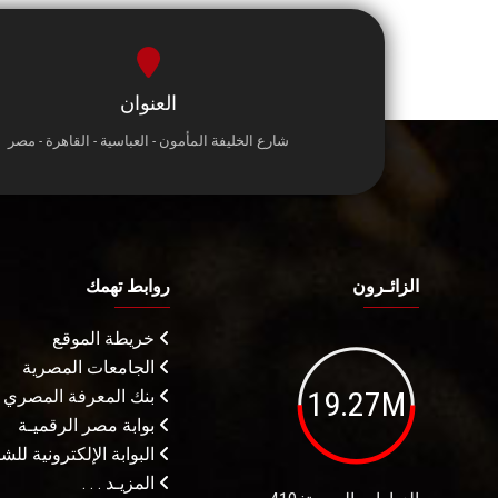
العنوان
شارع الخليفة المأمون - العباسية - القاهرة - مصر
الزائـرون
روابط تهمك
خريطة الموقع
الجامعات المصرية
19.27M
بنك المعرفة المصري
بوابة مصر الرقميـة
البوابة الإلكترونية لل
المزيـد . . .