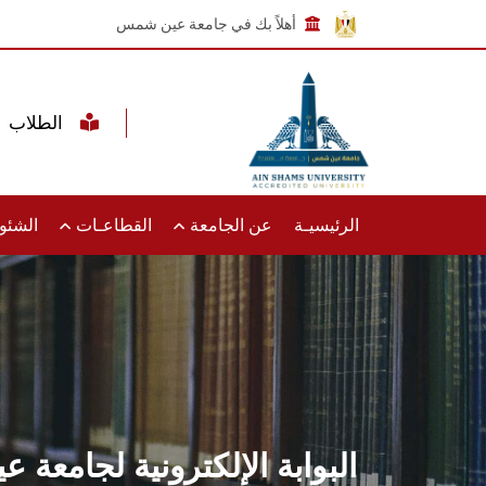
أهلاً بك في جامعة عين شمس
الطلاب
الرئيسيـة
عن الجامعة
القطاعـات
الشئون