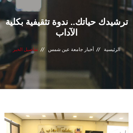
القطاعـات
ترشيدك حياتك.. ندوة تثقيفية بكلية
الشئون الأكاديمية
الآداب
البحث العلمي
الرئيسية
أخبار جامعة عين شمس
تفاصيل الخبر
الرعاية الصحية
المراكز والوحدات
الأنظمة الذكية
الإعلام
تواصل معنا