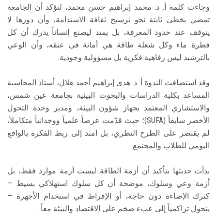
​وجاءت كلمة أ. د. محمد إبراهيم حسن محمد، لتؤكد أن الجامعة
تمضي بخطى ثابتة نحو ترسيخ ثقافة الاستدامة، وأن دورها لا
يتوقف عند حدود المعرفة، بل يمتد ليصنع إنساناً يدرك أن كل
قطرة ماء وكل شعلة طاقة هي أمانة في عنقه، وأن الوعي
بالترشيد ليس رفاهية فكرية بل مسؤولية وجودية.
​وقد استضافت الندوة أ. د. هدى إبراهيم أحمد هلال، أستاذ المحاسبة
المساعد بكلية الدراسات والبحوث البيئية بجامعة عين شمس،
والاستشاري المعتمد بجهاز شؤون البيئة، ومدير وحدة التحول
الأخضر سابقاً (SUFA)؛ حيث قدّمت عرضاً علمياً ووجدانياً متكاملاً،
لم يقتصر على الطرح النظري، بل امتد إلى ربط الفكرة بالواقع
اليومي للطلاب والمجتمع.
​بدأت حديثها بتأكيد أن أزمة الطاقة ليست أزمة موارد فقط، بل
أزمة وعي وسلوك، موضحة أن كل سلوك استهلاكي بسيط —
كترك الإضاءة دون حاجة، أو الإفراط في استخدام الأجهزة —
يتحول تراكمياً إلى عبء ضخم على الاقتصاد والبيئة معاً.