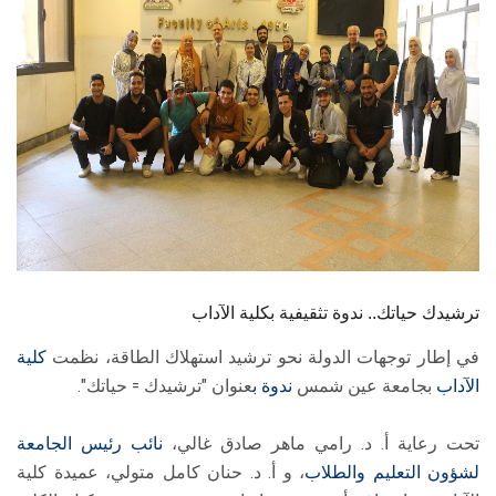
الطلاب
هيئة التدريس
الدراسات العليا
الخريجين
الموظفون
الزائـرون
ترشيدك حياتك.. ندوة تثقيفية بكلية الآداب
في إطار توجهات الدولة نحو ترشيد استهلاك الطاقة، نظمت
كلية
سجل الان
الآداب
بجامعة عين شمس
ندوة ب
عنوان "ترشيدك = حياتك".
​تحت رعاية أ. د. رامي ماهر صادق غالي،
نائب رئيس الجامعة
لشؤون التعليم والطلاب
، و أ. د. حنان كامل متولي، عميدة كلية