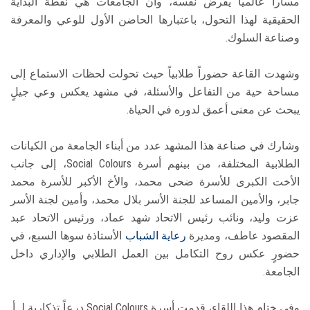
مساراً عالمياً يفرض نفسه، وأن الجامعات هي نقطة البداية
الحقيقية لهذا التحول، باعتبارها الحاضن الأول للوعي والمعرفة
وصناعة السلوك.
​وشهدت القاعة حضوراً طلابياً حيث تحولت لحظات الاستماع إلى
مساحة حية من التفاعل والأسئلة، في مشهد يعكس وعي جيلٍ
يبحث عن معنى أعمق لدوره في الحياة.
وشارك في صناعة هذا المشهد عدد من أبناء الجامعة من الكيانات
الطلابية المختلفة، من بينهم أسرة Social Colours، إلى جانب
الأخت الكبرى للأسرة ضحى محمد، والأخ الأكبر للأسرة محمد
جابر، والأمين المساعد للجنة الأسر بلال محمد، وأمين لجنة الأسر
عزت وليد، ونائب رئيس الاتحاد شهد عماد، ورئيس الاتحاد عبد
المقصود عاطف، ومديرة
رعاية الشباب
الأستاذة سوها السبع، في
حضورٍ عكس روح التكامل بين العمل الطلابي والإداري داخل
الجامعة.
​وفي ختام هذا اللقاء، قدمت أسرة Social Colours درعاً تذكارية لـ أ.