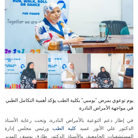
الطلاب
هيئة التدريس
الدراسات العليا
الخريجين
الموظفون
الزائـرون
يوم توعوي بمرض "بومبي" بكلية الطب يؤكد أهمية التكامل الطبي
سجل الان
في مواجهة الأمراض النادرة
في إطار دعم التوعية بالأمراض النادرة، وتحت رعاية الأستاذ
الدكتور علي الأنور عميد
كلية الطب
ورئيس مجلس إدارة
المستشفيات الجامعية، والأستاذ الدكتور طارق يوسف المدير