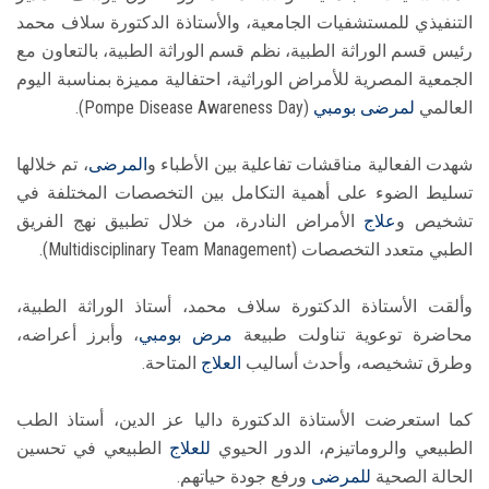
التنفيذي للمستشفيات الجامعية، والأستاذة الدكتورة سلاف محمد
رئيس قسم الوراثة الطبية، نظم قسم الوراثة الطبية، بالتعاون مع
الجمعية المصرية للأمراض الوراثية، احتفالية مميزة بمناسبة اليوم
العالمي
لمرضى
بومبي
(Pompe Disease Awareness Day).
شهدت الفعالية مناقشات تفاعلية بين الأطباء و
المرضى
، تم خلالها
تسليط الضوء على أهمية التكامل بين التخصصات المختلفة في
تشخيص و
علاج
الأمراض النادرة، من خلال تطبيق نهج الفريق
الطبي متعدد التخصصات (Multidisciplinary Team Management).
وألقت الأستاذة الدكتورة سلاف محمد، أستاذ الوراثة الطبية،
محاضرة توعوية تناولت طبيعة
مرض
بومبي
، وأبرز أعراضه،
وطرق تشخيصه، وأحدث أساليب
العلاج
المتاحة.
كما استعرضت الأستاذة الدكتورة داليا عز الدين، أستاذ الطب
الطبيعي والروماتيزم، الدور الحيوي
للعلاج
الطبيعي في تحسين
الحالة الصحية
للمرضى
ورفع جودة حياتهم.