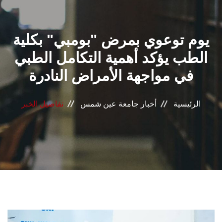
القطاعـات
يوم توعوي بمرض "بومبي" بكلية
الشئون الأكاديمية
الطب يؤكد أهمية التكامل الطبي
البحث العلمي
في مواجهة الأمراض النادرة
الرعاية الصحية
الرئيسية
أخبار جامعة عين شمس
تفاصيل الخبر
المراكز والوحدات
الأنظمة الذكية
الإعلام
تواصل معنا