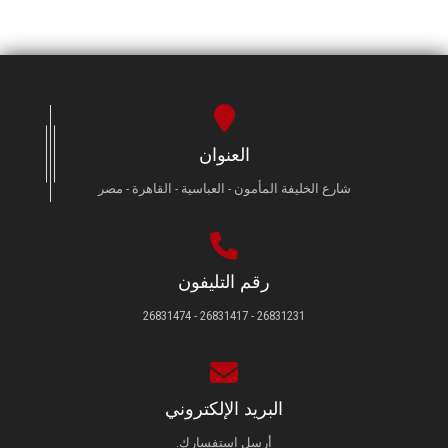
العنوان
شارع الخليفة المأمون - العباسية - القاهرة - مصر
رقم التليفون
26831231 - 26831417 - 26831474
البريد الإلكتروني
أرسل استفسارك.