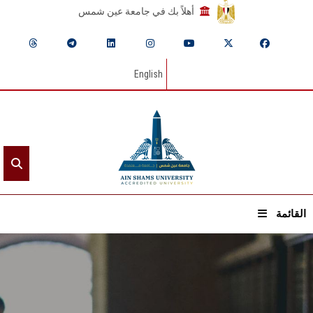
أهلاً بك في جامعة عين شمس
English
القائمة
الرئيسيـة
عن الجامعة