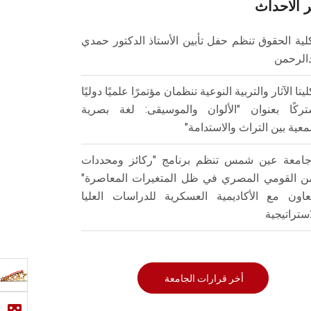
 الاحداث
لية الحقوق تنظم حفل تأبين الأستاذ الدكتور حمدي
الرحمن
ليتا الآثار والتربية النوعية تنظمان مؤتمرًا علميًا دوليًا
ركًا بعنوان "الألوان والموسيقى: لغة بصرية
عية بين التراث والاستدامة"
امعة عين شمس تنظم برنامج "ركائز ومحددات
من القومي المصري في ظل المتغيرات المعاصرة"
تعاون مع الأكاديمية العسكرية للدراسات العليا
استراتيجية
أخر قرارات الجامعة