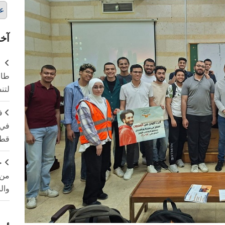
عل
آخر
طال
لتن
ف
في 
قطا
ج
من 
وال