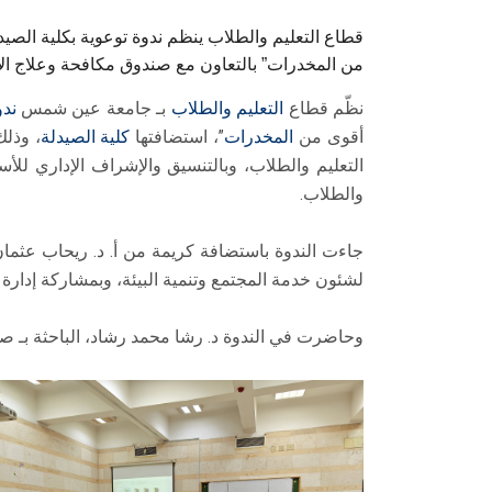
قطاع التعليم والطلاب ينظم ندوة توعوية بكلية الصيد
من المخدرات” بالتعاون مع صندوق مكافحة وعلاج ال
نظّم قطاع
التعليم والطلاب
بـ جامعة عين شمس
ندو
أقوى من
المخدرات
”، استضافتها
كلية الصيدلة
، وذلك
التعليم والطلاب، وبالتنسيق والإشراف الإداري للأس
والطلاب.
جاءت الندوة باستضافة كريمة من أ. د. ريحاب عثمان أ
لشئون خدمة المجتمع وتنمية البيئة، وبمشاركة إدارة 
وحاضرت في الندوة د. رشا محمد رشاد، الباحثة بـ ص