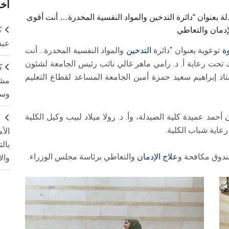
أخر
لة بعنوان “دائرة التدخين والمواد النفسية المخدرة… أنت أقوى
ك
إدمان والتعاطي
عبد
ة
توعوية بعنوان “دائرة
التدخين
والمواد النفسية المخدرة… أنت
 تحت رعاية أ. د. رامي ماهر غالي نائب رئيس الجامعة لشئون
ك
تاذ إبراهيم سعيد حمزة أمين الجامعة المساعد لقطاع التعليم
مشت
وسم
حمد عميدة كلية الصيدلة، وأ. د. رولا ميلاد لبيب وكيل الكلية
ج
رعاية شباب الكلية.
الأ
بال
ندوق مكافحة و
علاج الإدمان
والتعاطي برئاسة مجلس الوزراء.
وال