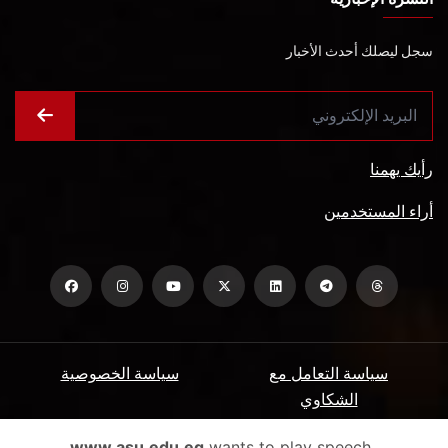
سجل ليصلك أحدث الأخبار
رأيك يهمنا
أراء المستخدمين
سياسة التعامل مع
سياسة الخصوصية
الشكاوي
ميثاق المتعاملين
الأسئلة الشائعة
www.asu.edu.eg
wants to play speech