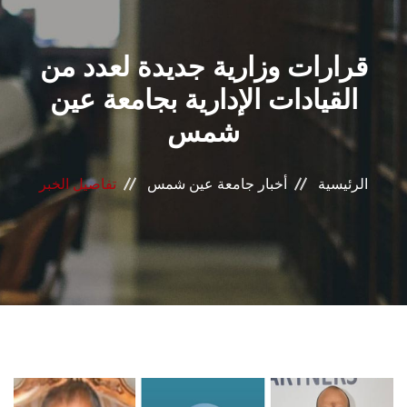
القطاعـات
قرارات وزارية جديدة لعدد من
الشئون الأكاديمية
القيادات الإدارية بجامعة عين
البحث العلمي
شمس
الرعاية الصحية
الرئيسية
أخبار جامعة عين شمس
تفاصيل الخبر
المراكز والوحدات
الأنظمة الذكية
الإعلام
تواصل معنا