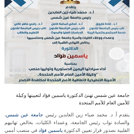
الطلاب
هيئة التدريس
الدراسات العليا
الخريجين
الموظفون
الزائـرون
جامعة عين شمس تهنئ الدكتورة ياسمين فؤاد لتعيينها وكيلة
سجل الان
للأمين العام للأمم المتحدة
يتقدم أ. د. محمد ضياء زين العابدين رئيس
جامعة عين شمس
،
والسادة نواب رئيس الجامعة، وعمداء الكليات، بخالص تهانيهم
القلبية بصدور قرار تعيين الدكتورة
ياسمين فؤاد
في منصب أممي