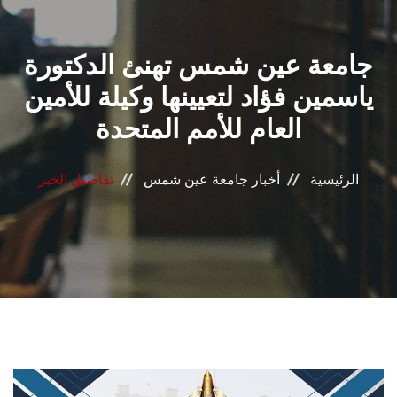
القطاعـات
جامعة عين شمس تهنئ الدكتورة
الشئون الأكاديمية
ياسمين فؤاد لتعيينها وكيلة للأمين
البحث العلمي
العام للأمم المتحدة
الرعاية الصحية
الرئيسية
أخبار جامعة عين شمس
تفاصيل الخبر
المراكز والوحدات
الأنظمة الذكية
الإعلام
تواصل معنا