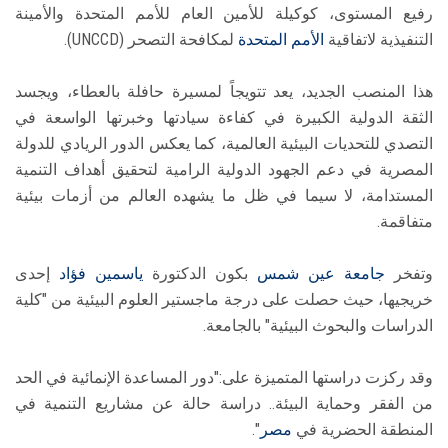
رفيع المستوى، كوكيلة للأمين العام للأمم المتحدة والأمينة
التنفيذية لاتفاقية
الأمم المتحدة
لمكافحة التصحر (UNCCD).
هذا المنصب الجديد، يعد تتويجاً لمسيرة حافلة بالعطاء، ويجسد
الثقة الدولية الكبيرة في كفاءة سيادتها وخبرتها الواسعة في
التصدي للتحديات البيئية العالمية، كما يعكس الدور الريادي للدولة
المصرية في دعم الجهود الدولية الرامية لتحقيق أهداف التنمية
المستدامة، لا سيما في ظل ما يشهده العالم من أزمات بيئية
متفاقمة.
وتفخر
جامعة عين شمس
بكون الدكتورة
ياسمين فؤاد
إحدى
خريجيها، حيث حصلت على درجة ماجستير العلوم البيئية من "كلية
الدراسات والبحوث البيئية" بالجامعة.
وقد ركزت دراستها المتميزة على:"دور المساعدة الإنمائية في الحد
من الفقر وحماية البيئة.. دراسة حالة عن مشاريع التنمية في
المنطقة الحضرية في
مصر
".