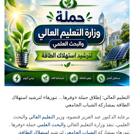
الطلاب
هيئة التدريس
الدراسات العليا
الخريجين
الموظفون
الزائـرون
التعليم العالي: إطلاق حملة «وفرها… تنورها» لترشيد استهلاك
سجل الان
الطاقة بمشاركة الشباب الجامعي
برعاية الدكتور عبد العزيز قنصوة، وزير
التعليم العالي
والبحث
العلمي، تنفذ وزارة التعليم العالي و
البحث العلمي
حملة «وفرها…
تنورها» بمشاركة
الشباب الجامعي
لترشيد
استهلاك الطاقة
،