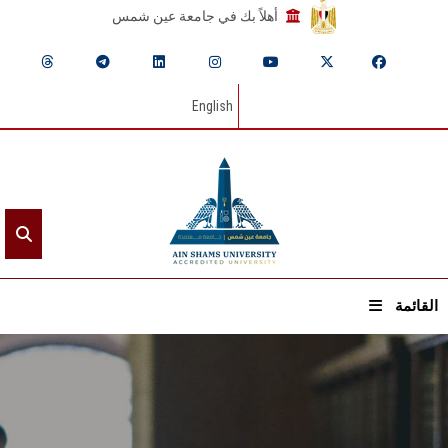
أهلاً بك في جامعة عين شمس
English
القائمة
الرئيسيـة
عن الجامعة