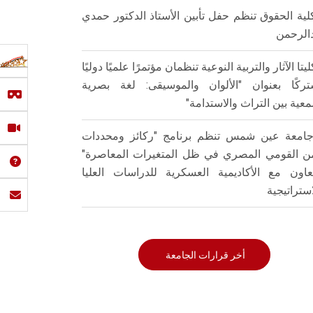
لية الحقوق تنظم حفل تأبين الأستاذ الدكتور حمدي
الرحمن
ليتا الآثار والتربية النوعية تنظمان مؤتمرًا علميًا دوليًا
ركًا بعنوان "الألوان والموسيقى: لغة بصرية
عية بين التراث والاستدامة"
امعة عين شمس تنظم برنامج "ركائز ومحددات
من القومي المصري في ظل المتغيرات المعاصرة"
تعاون مع الأكاديمية العسكرية للدراسات العليا
استراتيجية
أخر قرارات الجامعة