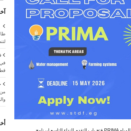
آخر
طال
لتن
ف
في 
قطا
ج
من 
وال
أخر
رة المياه