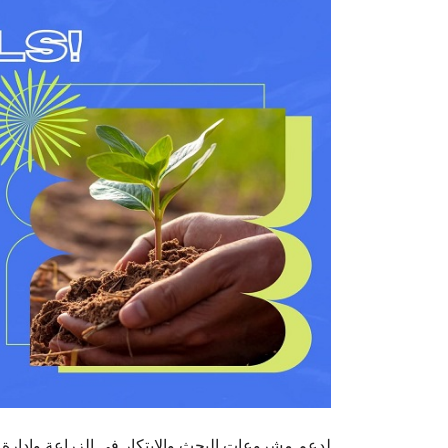
فتح باب التقدم للنداء التاسع لبرنامج PRIMA لدعم مشروعات البحث والابتكار في الزراعة وإدا