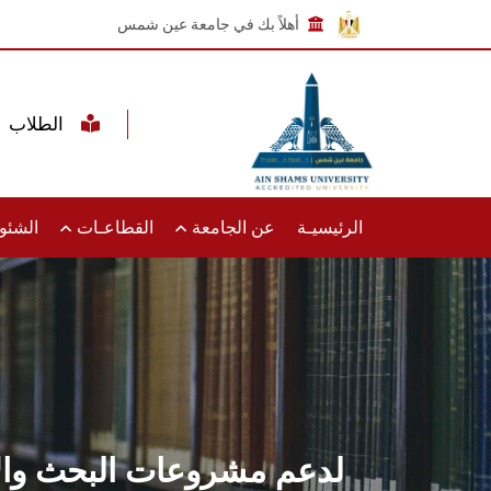
أهلاً بك في جامعة عين شمس
الطلاب
الرئيسيـة
عن الجامعة
القطاعـات
الشئون