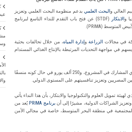
ك
يم العالي و
البحث العلمي
بدعم منظومة البحث العلمي وتعزيز
عبد
ا و
الابتكار
(STDF) عن فتح باب التقدم للنداء التاسع لبرنامج
المتوسط (PRIMA).
ك
مشت
كة في مجالات
الزراعة
و
إدارة المياه
، من خلال تحالفات بحثية
وسم
هم في مواجهة التحديات المرتبطة بالإنتاج الغذائي المستدام
ج
الأ
ويصل حجم الدعم إلى 200 ألف يورو للباحث المصري المشارك في المشروع، و250 ألف يورو في حال كونه منسقًا
بال
ن المصريين وتعزيز تنافسيتهم على المستوى الدولي.
وال
لهيئة تمويل العلوم والتكنولوجيا والابتكار، بأن هذا النداء يأتي
وتعزيز الشراكات الدولية، مشيرًا إلى أن
برنامج
PRIMA
يُعد من
 المجتمعية في منطقة البحر المتوسط، خاصة في مجالي الأمن