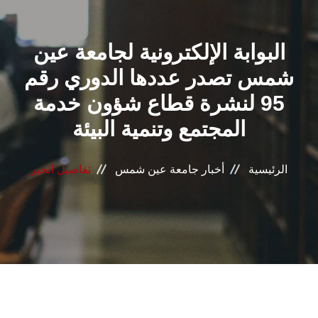
القطاعـات
البوابة الإلكترونية لجامعة عين
الشئون الأكاديمية
شمس تصدر عددها الدوري رقم
البحث العلمي
95 لنشرة قطاع شؤون خدمة
المجتمع وتنمية البيئة
الرعاية الصحية
المراكز والوحدات
الرئيسية
أخبار جامعة عين شمس
تفاصيل الخبر
الأنظمة الذكية
الإعلام
تواصل معنا