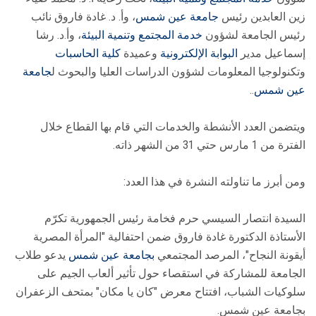
زين العابدين رئيس
جامعة عين شمس
، وأ. د. غادة فاروق نائب
رئيس الجامعة لشؤون
خدمة ‏المجتمع وتنمية البيئة
، وأ.د. رشا
إسماعيل مدير
البوابة الإلكترونية
وعميدة
كلية الحاسبات
وتكنولوجيا المعلومات لشؤون الدراسات العليا والبحوث ل
جامعة
عين شمس
..
ويتضمن العدد الأنشطة والخدمات التي قام بها القطاع خلال
الفترة من 1 مارس حتي 31 من الشهر ذاته.
ومن أبرز ما تناولته النشرة في هذا العدد:
السيدة انتصار السيسي حرم فخامة رئيس الجمهورية تكرّم
الأستاذة الدكتورة غادة فاروق ضمن احتفالية "المرأة المصرية
أيقونة النجاح"، المرصد المجتمعي
بجامعة عين شمس
يدعو طلاب
الجامعة للمشاركة في استقصاء حول تأثير ألعاب الجيم على
سلوكيات الشباب، افتتاح معرض "كان يا مكان" بمتحف الزعفران
بجامعة عين شمس.