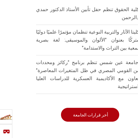
لية الحقوق تنظم حفل تأبين الأستاذ الدكتور حمدي
الرحمن
ليتا الآثار والتربية النوعية تنظمان مؤتمرًا علميًا دوليًا
ركًا بعنوان "الألوان والموسيقى: لغة بصرية
عية بين التراث والاستدامة"
امعة عين شمس تنظم برنامج "ركائز ومحددات
من القومي المصري في ظل المتغيرات المعاصرة"
تعاون مع الأكاديمية العسكرية للدراسات العليا
استراتيجية
أخر قرارات الجامعة