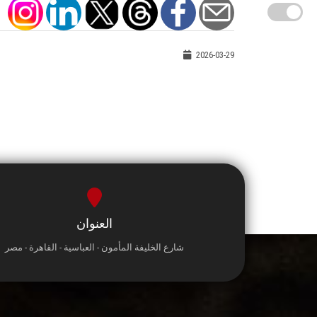
2026-03-29
العنوان
شارع الخليفة المأمون - العباسية - القاهرة - مصر