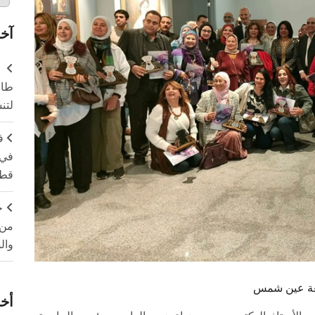
آخر
طال
لتن
ف
في 
قطا
ج
من 
وال
معة عين شمس
أخر