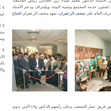
أستاذ الدكتور محمد ضياء زين العابدين رئيس الجامعة،
 لشئون خدمة المجتمع وتنمية البيئة، وبإشراف ودعم الأستاذ
ك
شرف العام على
متحف الزعفران
، شهد متحف الزعفران ا
فتتاح
عبد
ك
مشت
وسم
ج
الأ
بال
وال
حضور فريق عمل المتحف، وعلى رأسهم الدكتور ولاء الدين بدوي