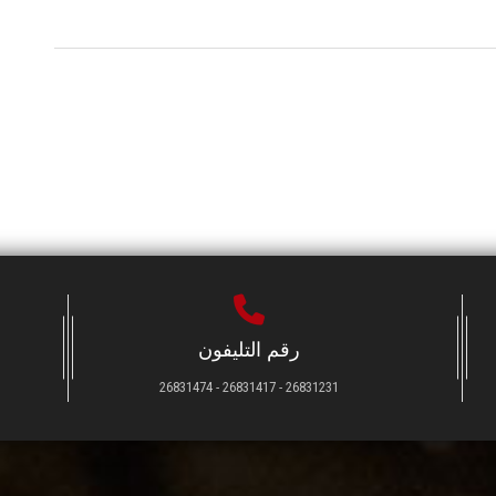
رقم التليفون
26831231 - 26831417 - 26831474