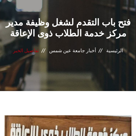
القطاعـات
فتح باب التقدم لشغل وظيفة مدير
الشئون الأكاديمية
مركز خدمة الطلاب ذوى الإعاقة
البحث العلمي
الرئيسية
أخبار جامعة عين شمس
تفاصيل الخبر
الرعاية الصحية
المراكز والوحدات
الأنظمة الذكية
الإعلام
تواصل معنا