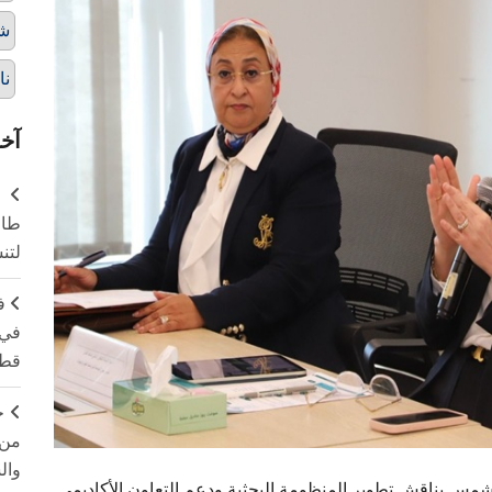
ش
نا
آخر
طال
لتن
ف
في 
قطا
ج
من 
وال
مس يناقش تطوير المنظومة البحثية ودعم التعاون الأكاديمي