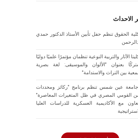
 الاحداث
لية الحقوق تنظم حفل تأبين الأستاذ الدكتور حمدي
الرحمن
ليتا الآثار والتربية النوعية تنظمان مؤتمرًا علميًا دوليًا
ركًا بعنوان "الألوان والموسيقى: لغة بصرية
عية بين التراث والاستدامة"
امعة عين شمس تنظم برنامج "ركائز ومحددات
من القومي المصري في ظل المتغيرات المعاصرة"
تعاون مع الأكاديمية العسكرية للدراسات العليا
استراتيجية