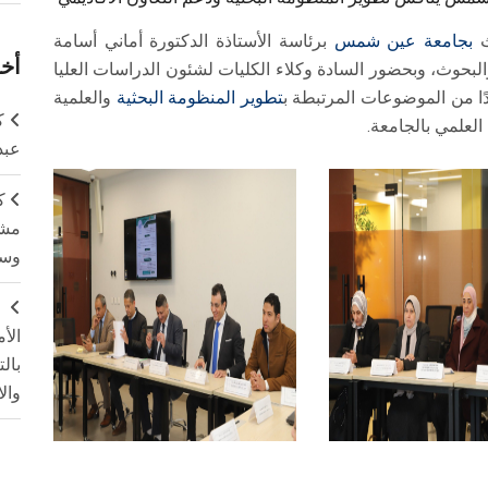
ث
بجامعة عين شمس
برئاسة الأستاذة الدكتورة أماني أسامة
أخر
لبحوث، وبحضور السادة وكلاء الكليات لشئون الدراسات العليا
 من الموضوعات المرتبطة ب
تطوير المنظومة البحثية
والعلمية
ك
لعلمي بالجامعة.
عبد
ك
مشت
وسم
ج
الأ
بال
وال