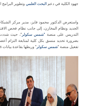
جهود الكلية في دعم
البحث العلمي
وتطوير البرامج ال
واستعرض الدكتور محمود فايز، مدير مركز الشبكات 
الجديد ونظام المخازن، إلى جانب نظام فحص الاقتبا
التدريس على منصة
"شمس سكولر
"، حيث شددت ا
بضرورة تحديد منسق بكل كلية لمتابعة التزام أعض
تفعيل منصة "
شمس سكولر
" وربطها بقاعدة بيانات Scopus ومتابعة تحديث البيانات البحثية للجامعة.