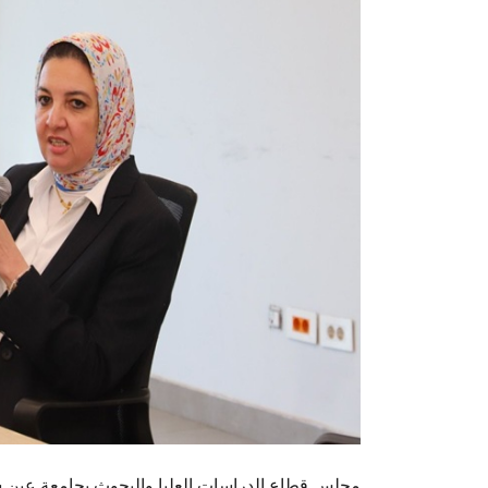
مجلس قطاع الدراسات العليا والبحوث بجامعة عين ش