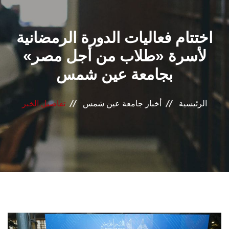
القطاعـات
اختتام فعاليات الدورة الرمضانية
الشئون الأكاديمية
لأسرة «طلاب من أجل مصر»
البحث العلمي
بجامعة عين شمس
الرعاية الصحية
الرئيسية
أخبار جامعة عين شمس
تفاصيل الخبر
المراكز والوحدات
الأنظمة الذكية
الإعلام
تواصل معنا