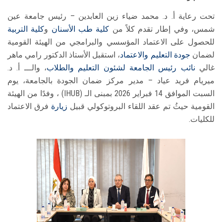
تحت رعاية أ. د. محمد ضياء زين العابدين – رئيس جامعة عين
شمس، وفي إطار تقدم كلاً من
كلية طب الأسنان
و
كلية التربية
للحصول على الاعتماد المؤسسي والبرامجي من الهيئة القومية
لضمان
جودة التعليم والاعتماد
، استقبل الأستاذ الدكتور رامي ماهر
غالي
نائب رئيس الجامعة لشئون التعليم والطلاب
، والـــ أ. د.
ميريام فريد عياد – مدير مركز ضمان الجودة بالجامعة، يوم
السبت الموافق 14 فبراير 2026 بمبنى الـ (IHUB) ، وفدًا من الهيئة
القومية حيثُ تم عقد اللقاء البروتوكولي قبيل
زيارة
فرق الاعتماد
للكليات.