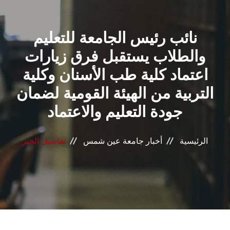
القطاعـات
نائب رئيس الجامعة للتعليم
الشئون الأكاديمية
والطلاب يستقبل فرق زيارات
البحث العلمي
اعتماد كلية طب الأسنان وكلية
التربية من الهيئة القومية لضمان
الرعاية الصحية
جودة التعليم والاعتماد
المراكز والوحدات
الرئيسية
أخبار جامعة عين شمس
تفاصيل الخبر
الأنظمة الذكية
الإعلام
تواصل معنا