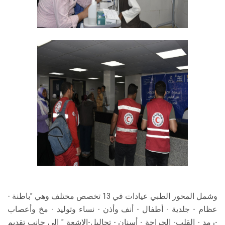
وشمل المحور الطبي عيادات في 13 تخصص مختلف وهي "باطنة -
عظام - جلدية - أطفال - أنف وأذن - نساء وتوليد - مخ وأعصاب
-رمد - القلب- الجراحة - أسنان - تحاليل-الاشعة " إلى جانب تقديم