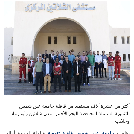
الطلاب
هيئة التدريس
الدراسات العليا
الخريجين
الموظفون
الزائـرون
سجل الان
أكثر من عشرة آلاف مستفيد من قافلة جامعة عين شمس
التنموية الشاملة لمحافظة البحر الأحمر" مدن شلاتين وأبو رماد
وحلايب
نظمت
جامعة عين شمس
قافلة تنموية
شاملة لخدمة أهالي