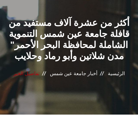
القطاعـات
أكثر من عشرة آلاف مستفيد من
الشئون الأكاديمية
قافلة جامعة عين شمس التنموية
البحث العلمي
الشاملة لمحافظة البحر الأحمر"
مدن شلاتين وأبو رماد وحلايب
الرعاية الصحية
المراكز والوحدات
الرئيسية
أخبار جامعة عين شمس
تفاصيل الخبر
الأنظمة الذكية
الإعلام
تواصل معنا