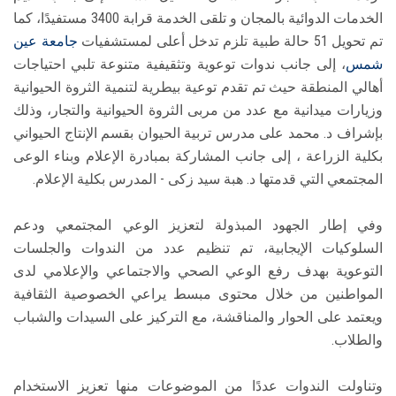
الخدمات الدوائية بالمجان و تلقى الخدمة قرابة 3400 مستفيدًا، كما
تم تحويل 51 حالة طبية تلزم تدخل أعلى لمستشفيات
جامعة عين
شمس
، إلى جانب ندوات توعوية وتثقيفية متنوعة تلبي احتياجات
أهالي المنطقة حيث تم تقدم توعية بيطرية لتنمية الثروة الحيوانية
وزيارات ميدانية مع عدد من مربى الثروة الحيوانية والتجار، وذلك
بإشراف د. محمد على مدرس تربية الحيوان بقسم الإنتاج الحيواني
بكلية الزراعة ، إلى جانب المشاركة بمبادرة الإعلام وبناء الوعى
المجتمعي التي قدمتها د. هبة سيد زكى - المدرس بكلية الإعلام.
وفي إطار الجهود المبذولة لتعزيز الوعي المجتمعي ودعم
السلوكيات الإيجابية، تم تنظيم عدد من الندوات والجلسات
التوعوية بهدف رفع الوعي الصحي والاجتماعي والإعلامي لدى
المواطنين من خلال محتوى مبسط يراعي الخصوصية الثقافية
ويعتمد على الحوار والمناقشة، مع التركيز على السيدات والشباب
والطلاب.
وتناولت الندوات عددًا من الموضوعات منها تعزيز الاستخدام