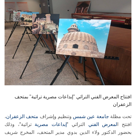
الطلاب
هيئة التدريس
الدراسات العليا
الخريجين
الموظفون
الزائـرون
افتتاح المعرض الفني التراثي "إبداعات مصرية تراثية" بمتحف
سجل الان
الزعفران
تحت مظلة
جامعة عين شمس
وتنظيم وإشراف
متحف الزعفران
،
افتتح ا
لمعرض الفني
التراثي "
إبداعات مصرية
تراثية"، وذلك
بحضور الدكتور ولاء الدين بدوي مدير المتحف، المخرج شريف