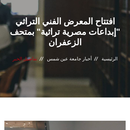
القطاعـات
افتتاح المعرض الفني التراثي
الشئون الأكاديمية
"إبداعات مصرية تراثية" بمتحف
البحث العلمي
الزعفران
الرعاية الصحية
الرئيسية
أخبار جامعة عين شمس
تفاصيل الخبر
المراكز والوحدات
الأنظمة الذكية
الإعلام
تواصل معنا