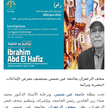
الطلاب
هيئة التدريس
الدراسات العليا
الخريجين
الموظفون
الزائـرون
متحف الزعفران بجامعة عين شمس يستضيف معرض «إبداعات
سجل الان
مصرية وتراثية»
تحت مظلة
جامعة عين شمس
، وبرعاية الأستاذ الدكتور محمد
ضياء زين العابدين رئيس الجامعة، وبإشراف وتنظيم متحف قصر
الزعفران، يعلن
متحف الزعفران
بجامعة عين شمس عن