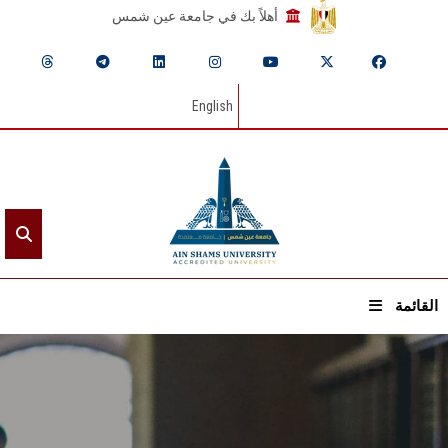
أهلاً بك في جامعة عين شمس
English
القائمة
الرئيسيـة
عن الجامعة