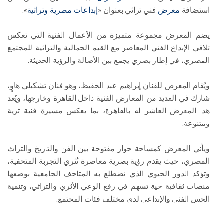
استضافة
معرض
فني تراثي بعنوان «
إبداعات مصرية وتراثية
».
يضم المعرض مجموعة متميزة من الأعمال الفنية التي تعكس
تلاقي الإبداع الفني المعاصر مع القيم الجمالية والتراثية للمجتمع
المصري، في إطار بصري يجمع بين الأصالة والرؤية الحديثة.
ويُقام المعرض للفنان إبراهيم عبد الحفيظ، وهو فنان تشكيلي هاوٍ،
شارك في العديد من المعارض الفنية داخل القاهرة وخارجها، ويُعد
هذا المعرض العاشر له بالقاهرة، بما يعكس مسيرة فنية ثرية
ومتنوعة.
ويأتي المعرض كمساحة حوار مفتوحة بين الفن والتاريخ والتراث
المصري، حيث يقدم رؤية بصرية معاصرة تُثري التجربة المتحفية،
وتؤكد الدور الحيوي الذي تضطلع به المتاحف الجامعية بوصفها
منصات ثقافية حية تسهم في رفع الوعي الأثري والتراثي، وتنمية
الحس الفني والإبداعي لدى مختلف فئات المجتمع.