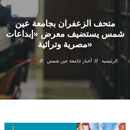
القطاعـات
متحف الزعفران بجامعة عين
الشئون الأكاديمية
شمس يستضيف معرض «إبداعات
البحث العلمي
مصرية وتراثية»
الرعاية الصحية
الرئيسية
أخبار جامعة عين شمس
تفاصيل الخبر
المراكز والوحدات
الأنظمة الذكية
الإعلام
تواصل معنا